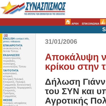
ΑΡΧΗ
ΕΠΙΚΟΙΝΩΝΙΑ
S
ENGLISH
contact info,
31/01/2006
press releases
ΕΠΙΚΑΙΡΟΤΗΤΑ
ανακοινώσεις &
δελτία Τύπου
Aποκάλυψη ν
ΕΚΔΗΛΩΣΕΙΣ
συγκεντρώσεις,
περιοδείες,
κρίκου στην 
συσκέψεις,
συνεντεύξεις Τύπου
ΤΑΥΤΟΤΗΤΑ
καταστατικό,
ιστορικό,
Δήλωση Γιάννη
Κεντρική Πολιτική
Επιτροπή, Πολιτική
Γραμματεία, Εκτελεστική
Γραμματεία, Νομαρχιακές
του ΣΥΝ και υ
Επιτροπές,
Πρόεδρος,
Γραμματέας
Αγροτικής Πολ
ΘΕΣΕΙΣ
πολιτικές αποφάσεις
συνεδρίων &