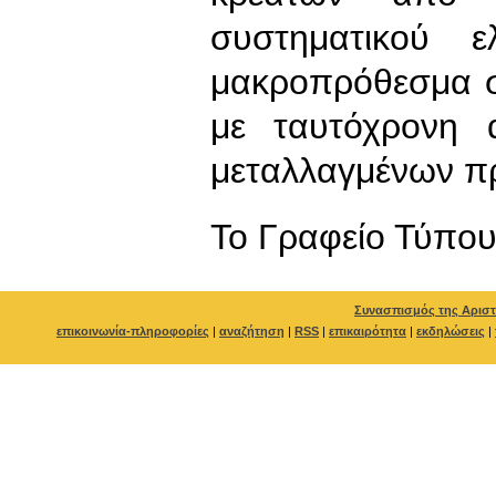
συστηματικού ε
μακροπρόθεσμα στ
με ταυτόχρονη 
μεταλλαγμένων π
To Γραφείο Τύπο
Συνασπισμός της Αριστ
επικοινωνία-πληροφορίες
|
αναζήτηση
|
RSS
|
επικαιρότητα
|
εκδηλώσεις
|