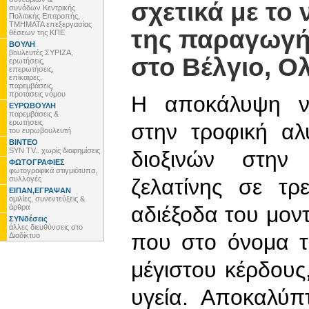
σχετικά με το
συνόδων Κεντρικής
Πολιτικής Επιτροπής,
ΤΜΗΜΑΤΑ επεξεργασίας
της παραγωγή
θέσεων της ΚΠΕ
ΒΟΥΛΗ
βουλευτές ΣΥΡΙΖΑ,
στο Βέλγιο, Ο
ερωτήσεις,
επερωτήσεις,
επίκαιρες,
παρεμβάσεις,
προτάσεις νόμου
Η αποκάλυψη νέ
ΕΥΡΩΒΟΥΛΗ
παρεμβάσεις &
ερωτήσεις
στην τροφική α
του ευρωβουλευτή
ΒΙΝΤΕΟ
SYN TV.. χωρίς διαφημίσεις
διοξινών στην
ΦΩΤΟΓΡΑΦΙΕΣ
φωτογραφικά στιγμιότυπα,
συλλογές
ζελατίνης σε τρ
ΕΙΠΑΝ,ΕΓΡΑΨΑΝ
ομιλίες, συνεντεύξεις &
αδιέξοδα του μοντ
άρθρα
ΣΥΝδέσεις
άλλες διευθύνσεις στο
που στο όνομα τ
Διαδίκτυο
μέγιστου κέρδους
υγεία. Αποκαλύπ