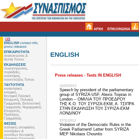
ΑΡΧΗ
ΕΠΙΚΟΙΝΩΝΙΑ
ENGLISH
contact info,
press releases
ΕΠΙΚΑΙΡΟΤΗΤΑ
ENGLISH
ανακοινώσεις &
δελτία Τύπου
ΕΚΔΗΛΩΣΕΙΣ
συγκεντρώσεις,
περιοδείες,
Press releases - Texts IN ENGLISH
συσκέψεις,
συνεντεύξεις Τύπου
ΤΑΥΤΟΤΗΤΑ
15/03/2013
καταστατικό,
Speech by president of the parliamentary
ιστορικό,
group of SYRIZA-USF, Alexis Tsipras in
Κεντρική Πολιτική
London -- ΟΜΙΛΙΑ ΤΟΥ ΠΡΟΕΔΡΟΥ
Επιτροπή, Πολιτική
Γραμματεία, Εκτελεστική
ΤΗΣ Κ.Ο. ΤΟΥ ΣΥΡΙΖΑ-ΕΚΜ, Α. ΤΣΙΠΡΑ
Γραμματεία, Νομαρχιακές
ΣΤΗΝ ΕΚΔΗΛΩΣΗ ΤΟΥ ΣΥΡΙΖΑ-ΕΚΜ
Επιτροπές,
ΛΟΝΔΙΝΟΥ
Πρόεδρος,
Γραμματέας
07/11/2012
ΘΕΣΕΙΣ
Violation of the Democratic Rules in the
πολιτικές αποφάσεις
Greek Parliament! Letter from SYRIZA
συνεδρίων &
MEP Nikolaos Chountis
συνόδων Κεντρικής
Πολιτικής Επιτροπής,