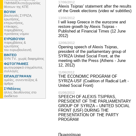
17/06/2012
ΤΜΗΜΑΤΑ επεξεργασίας
Alexis Tsipras' statement after the results
θέσεων της ΚΠΕ
of the Greek elections (video w/ subtitles)
ΒΟΥΛΗ
βουλευτές ΣΥΡΙΖΑ,
13/06/2012
ερωτήσεις,
I will keep Greece in the eurozone and
επερωτήσεις,
restore growth by Alexis Tsipras -
επίκαιρες,
παρεμβάσεις,
Published at Financial Times (12 June
προτάσεις νόμου
2012)
ΕΥΡΩΒΟΥΛΗ
παρεμβάσεις &
12/06/2012
ερωτήσεις
Opening speech of Alexis Tsipras,
του ευρωβουλευτή
president of the parliamentary group of
ΒΙΝΤΕΟ
SYRIZA United Social Front, at the
SYN TV.. χωρίς διαφημίσεις
meeting with the Press (Athens - June
ΦΩΤΟΓΡΑΦΙΕΣ
12, 2012)
φωτογραφικά στιγμιότυπα,
συλλογές
11/06/2012
THE ECONOMIC PROGRAM OF
ΕΙΠΑΝ,ΕΓΡΑΨΑΝ
ομιλίες, συνεντεύξεις &
SYRIZA-USF (Coalition of Radical Left -
άρθρα
United Social Front)
ΣΥΝδέσεις
άλλες διευθύνσεις στο
01/06/2012
Διαδίκτυο
SPEECH OF ALEXIS TSIPRAS,
PRESIDENT OF THE PARLIAMENTARY
GROUP OF SYRIZA – UNITED SOCIAL
FRONT (USF) DURING THE
PRESENTATION OF THE PARTY
PROGRAM
Περισσότερα