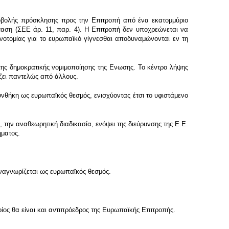
υποβολής πρόσκλησης προς την Επιτροπή από ένα εκατομμύριο
όταση (ΣΕΕ άρ. 11, παρ. 4). Η Επιτροπή δεν υποχρεώνεται να
ινοτομίας για το ευρωπαϊκό γίγνεσθαι αποδυναμώνονται εν τη
της δημοκρατικής νομιμοποίησης της Ενωσης. Το κέντρο λήψης
άζει παντελώς από άλλους.
νθήκη ως ευρωπαϊκός θεσμός, ενισχύοντας έτσι το υφιστάμενο
, την αναθεωρητική διαδικασία, ενόψει της διεύρυνσης της Ε.Ε.
ήματος.
αναγνωρίζεται ως ευρωπαϊκός θεσμός.
ος θα είναι και αντιπρόεδρος της Ευρωπαϊκής Επιτροπής.