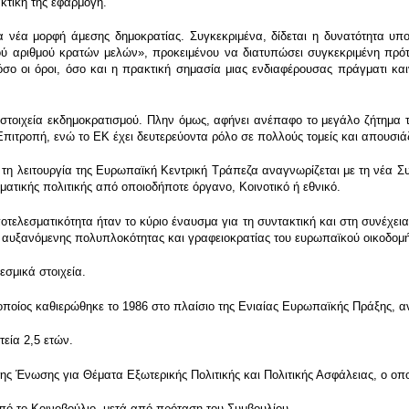
κτική της εφαρμογή.
ια νέα μορφή άμεσης δημοκρατίας. Συγκεκριμένα, δίδεται η δυνατότητα 
ικού αριθμού κρατών μελών», προκειμένου να διατυπώσει συγκεκριμένη πρ
τόσο οι όροι, όσο και η πρακτική σημασία μιας ενδιαφέρουσας πράγματι κα
 στοιχεία εκδημοκρατισμού. Πλην όμως, αφήνει ανέπαφο το μεγάλο ζήτημα 
πιτροπή, ενώ το ΕΚ έχει δευτερεύοντα ρόλο σε πολλούς τομείς και απουσι
τη λειτουργία της Ευρωπαϊκή Κεντρική Τράπεζα αναγνωρίζεται με τη νέα Συ
ατικής πολιτικής από οποιοδήποτε όργανο, Κοινοτικό ή εθνικό.
οτελεσματικότητα ήταν το κύριο έναυσμα για τη συντακτική και στη συνέχεια
ώς αυξανόμενης πολυπλοκότητας και γραφειοκρατίας του ευρωπαϊκού οικοδομ
εσμικά στοιχεία.
οποίος καθιερώθηκε το 1986 στο πλαίσιο της Ενιαίας Ευρωπαϊκής Πράξης, 
τεία 2,5 ετών.
 Ένωσης για Θέματα Εξωτερικής Πολιτικής και Πολιτικής Ασφάλειας, ο οποί
πό το Κοινοβούλιο, μετά από πρόταση του Συμβουλίου.