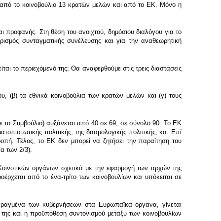
ί από το κοινοβούλιο 13 κρατών μελών και από το ΕΚ. Μόνο η
ι προφανής. Στη θέση του ανοιχτού, δημόσιου διαλόγου για το
ρισμός συνταγματικής συνέλευσης και για την αναθεωρητική
αι το περιεχόμενό της; Θα αναφερθούμε στις τρεις διαστάσεις
υ, (β) τα εθνικά κοινοβούλια των κρατών μελών και (γ) τους
με το Συμβούλιο) αυξάνεται από 40 σε 69, σε σύνολο 90. Το ΕΚ
ματοπιστωτικής πολιτικής, της δασμολογικής πολιτικής, κα. Επί
ροπή. Τέλος, το ΕΚ δεν μπορεί να ζητήσει την παραίτηση του
α των 2/3).
Κοινοτικών οργάνων σχετικά με την εφαρμογή των αρχών της
οέρχεται από το ένα-τρίτο των κοινοβουλίων και υπόκειται σε
επραγμένα των κυβερνήσεων στα Ευρωπαϊκά όργανα, γίνεται
γή της και η προϋπόθεση συντονισμού μεταξύ των κοινοβουλίων