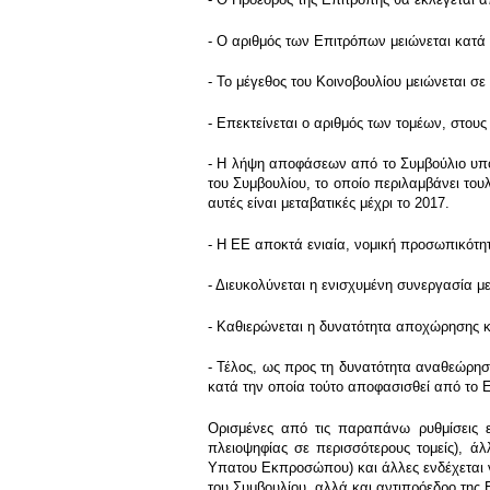
- Ο αριθμός των Επιτρόπων μειώνεται κατά τ
- Το μέγεθος του Κοινοβουλίου μειώνεται σε
- Επεκτείνεται ο αριθμός των τομέων, στου
- Η λήψη αποφάσεων από το Συμβούλιο υπόκ
του Συμβουλίου, το οποίο περιλαμβάνει το
αυτές είναι μεταβατικές μέχρι το 2017.
- Η ΕΕ αποκτά ενιαία, νομική προσωπικότη
- Διευκολύνεται η ενισχυμένη συνεργασία 
- Καθιερώνεται η δυνατότητα αποχώρησης κρ
- Τέλος, ως προς τη δυνατότητα αναθεώρησ
κατά την οποία τούτο αποφασισθεί από το 
Ορισμένες από τις παραπάνω ρυθμίσεις ε
πλειοψηφίας σε περισσότερους τομείς), ά
Υπατου Εκπροσώπου) και άλλες ενδέχεται 
του Συμβουλίου, αλλά και αντιπρόεδρο της 