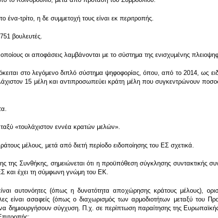
ο ένα-τρίτο, η δε συμμετοχή τους είναι εκ περιτροπής.
 751 βουλευτές.
ς οποίους οι αποφάσεις λαμβάνονται με το σύστημα της ενισχυμένης πλειοψηφ
ειται στο λεγόμενο διπλό σύστημα ψηφοφορίας, όπου, από το 2014, ως ει
υλάχιστον 15 μέλη και αντιπροσωπεύει κράτη μέλη που συγκεντρώνουν ποσο
τα.
μεταξύ «τουλάχιστον εννέα κρατών μελών».
άτους μέλους, μετά από διετή περίοδο ειδοποίησης του ΕΣ σχετικά.
ης της Συνθήκης, σημειώνεται ότι η προϋπόθεση σύγκλησης συντακτικής συν
ΕΣ και έχει τη σύμφωνη γνώμη του ΕΚ.
ίναι αυτονόητες (όπως η δυνατότητα αποχώρησης κράτους μέλους), ορισ
λλες είναι ασαφείς (όπως ο διαχωρισμός των αρμοδιοτήτων μεταξύ του Πρ
να δημιουργήσουν σύγχυση. Π.χ. σε περίπτωση παραίτησης της Ευρωπαϊκής
Επιτροπής;