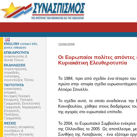
ENGLISH
contact info,
15/06/2008
press releases
ΕΠΙΚΑΙΡΟΤΗΤΑ
ανακοινώσεις &
Οι Ευρωπαίοι πολίτες απόντες 
δελτία Τύπου
Κυριακάτικη Ελευθεροτυπία
ΕΚΔΗΛΩΣΕΙΣ
συγκεντρώσεις,
περιοδείες,
συσκέψεις,
Το 1984, πριν από σχεδόν ένα-τέταρτο το
συνεντεύξεις Τύπου
πρώτο στην ιστορία σχέδιο ευρωσυντάγματο
ΤΑΥΤΟΤΗΤΑ
καταστατικό,
Αλτιέρο Σπινέλλι.
ιστορικό,
Κεντρική Πολιτική
Επιτροπή, Πολιτική
Το σχέδιο αυτό, το οποίο αναδείκνυε την
Γραμματεία, Εκτελεστική
Κοινοβουλίου, χάθηκε στους διαδρόμους το
Γραμματεία, Νομαρχιακές
Επιτροπές,
της αγοράς στο ευρωπαϊκό επίπεδο.
Πρόεδρος,
Γραμματέας
Το 2004, το Ευρωπαϊκό Συμβούλιο ενέκρινε 
ΘΕΣΕΙΣ
πολιτικές αποφάσεις
της Ολλανδίας το 2005. Ως αποτέλεσμα, με
συνεδρίων &
Συνθήκη της Λισαβώνας - ένα εξάτομο έργ
συνόδων Κεντρικής