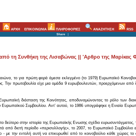
ΑΡΧΗ
ΕΠΙΚΟΙΝΩΝΙΑ
ΠΛΗΡΟΦΟΡΙΕΣ
ΑΝΑΖΗΤΗΣΗ
RSS
Share
|
από τη Συνθήκη της Λισαβώνας || 'Αρθρο της Μαρίκας 
υ αιώνα, το για πρώτη φορά άμεσα εκλεγμένο (το 1979) Ευρωπαϊκό Κοινοβο
ς. Την πρωτοβουλία είχε μια ομάδα 9 ευρωβουλευτών, προερχόμενων από δ
 Ευρωπαϊκή διάσταση της Κοινότητας, αποδυναμώνοντας το ρόλο των διακ
υ Ευρωπαϊκού Συμβουλίου. Αντʼ αυτού, το 1986 υπογράφηκε η Ενιαία Ευρωπ
το δεύτερο στην ιστορία της Ευρωπαϊκής Ενωσης σχέδιο ευρωσυντάγματος, τ
τά από διετή περίοδο «περισυλλογής», το 2007, το Ευρωπαϊκό Συμβούλιο ε
ο - με την εντολή αυτή να επικυρωθεί από το κοινοβούλιο κάθε χώρας το 