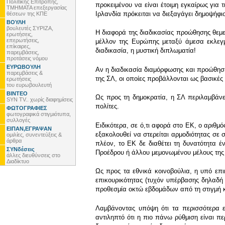
Πολιτικής Επιτροπής,
προκειμένου να είναι έτοιμη εγκαίρως για
ΤΜΗΜΑΤΑ επεξεργασίας
Ιρλανδία πρόκειται να διεξαγάγει δημοψήφισ
θέσεων της ΚΠΕ
ΒΟΥΛΗ
βουλευτές ΣΥΡΙΖΑ,
Η διαφορά της διαδικασίας προώθησης θεμελ
ερωτήσεις,
επερωτήσεις,
μέλλον της Ευρώπης μεταξύ άμεσα εκλεγμ
επίκαιρες,
διαδικασία, η μυστική διπλωματία!
παρεμβάσεις,
προτάσεις νόμου
ΕΥΡΩΒΟΥΛΗ
Αν η διαδικασία διαμόρφωσης και προώθησης
παρεμβάσεις &
της ΣΛ, οι οποίες προβάλλονται ως βασικές 
ερωτήσεις
του ευρωβουλευτή
ΒΙΝΤΕΟ
Ως προς τη δημοκρατία, η ΣΛ περιλαμβάνει
SYN TV.. χωρίς διαφημίσεις
πολίτες.
ΦΩΤΟΓΡΑΦΙΕΣ
φωτογραφικά στιγμιότυπα,
συλλογές
Ειδικότερα, σε ό,τι αφορά στο ΕΚ, ο αριθμ
ΕΙΠΑΝ,ΕΓΡΑΨΑΝ
εξακολουθεί να στερείται αρμοδιότητας σε σ
ομιλίες, συνεντεύξεις &
άρθρα
πλέον, το ΕΚ δε διαθέτει τη δυνατότητα έ
ΣΥΝδέσεις
Προέδρου ή άλλου μεμονωμένου μέλους της 
άλλες διευθύνσεις στο
Διαδίκτυο
Ως προς τα εθνικά κοινοβούλια, η υπό ε
επικουρικότητας (τυχόν υπέρβασης δηλαδή τ
προθεσμία οκτώ εβδομάδων από τη στιγμή κ
Λαμβάνοντας υπόψη ότι τα περισσότερα 
αντιληπτό ότι η πιο πάνω ρύθμιση είναι π