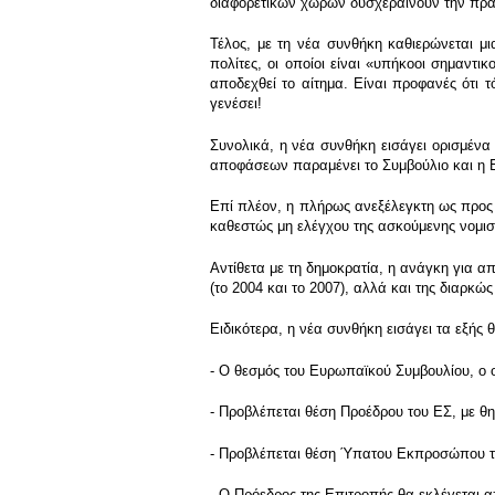
διαφορετικών χωρών δυσχεραίνουν την πρα
Τέλος, με τη νέα συνθήκη καθιερώνεται μ
πολίτες, οι οποίοι είναι «υπήκοοι σημαντ
αποδεχθεί το αίτημα. Είναι προφανές ότι 
γενέσει!
Συνολικά, η νέα συνθήκη εισάγει ορισμένα
αποφάσεων παραμένει το Συμβούλιο και η Ε
Επί πλέον, η πλήρως ανεξέλεγκτη ως προς 
καθεστώς μη ελέγχου της ασκούμενης νομισμ
Αντίθετα με τη δημοκρατία, η ανάγκη για απ
(το 2004 και το 2007), αλλά και της διαρκ
Ειδικότερα, η νέα συνθήκη εισάγει τα εξής θ
- Ο θεσμός του Ευρωπαϊκού Συμβουλίου, ο 
- Προβλέπεται θέση Προέδρου του ΕΣ, με θη
- Προβλέπεται θέση Ύπατου Εκπροσώπου της
- Ο Πρόεδρος της Επιτροπής θα εκλέγεται α