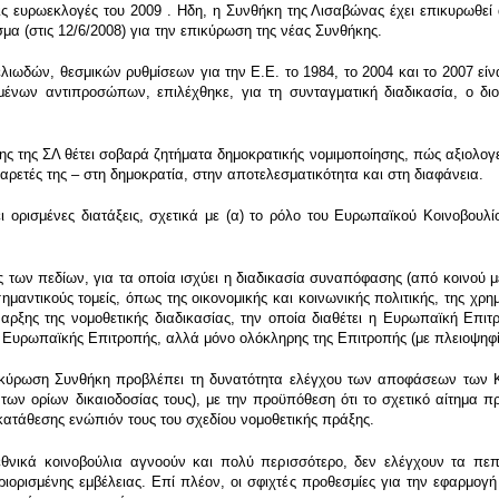
 τις ευρωεκλογές του 2009 . Ηδη, η Συνθήκη της Λισαβώνας έχει επικυρωθε
μα (στις 12/6/2008) για την επικύρωση της νέας Συνθήκης.
ιωδών, θεσμικών ρυθμίσεων για την Ε.Ε. το 1984, το 2004 και το 2007 είνα
ένων αντιπροσώπων, επιλέχθηκε, για τη συνταγματική διαδικασία, ο διο
 της ΣΛ θέτει σοβαρά ζητήματα δημοκρατικής νομιμοποίησης, πώς αξιολογείτ
αρετές της – στη δημοκρατία, στην αποτελεσματικότητα και στη διαφάνεια.
 ορισμένες διατάξεις, σχετικά με (α) το ρόλο του Ευρωπαϊκού Κοινοβουλίο
ός των πεδίων, για τα οποία ισχύει η διαδικασία συναπόφασης (από κοινού 
ημαντικούς τομείς, όπως της οικονομικής και κοινωνικής πολιτικής, της χρη
ναρξης της νομοθετικής διαδικασίας, την οποία διαθέτει η Ευρωπαϊκή Επιτ
Ευρωπαϊκής Επιτροπής, αλλά μόνο ολόκληρης της Επιτροπής (με πλειοψηφί
πικύρωση Συνθήκη προβλέπει τη δυνατότητα ελέγχου των αποφάσεων των 
ων ορίων δικαιοδοσίας τους), με την προϋπόθεση ότι το σχετικό αίτημα πρ
ατάθεσης ενώπιόν τους του σχεδίου νομοθετικής πράξης.
εθνικά κοινοβούλια αγνοούν και πολύ περισσότερο, δεν ελέγχουν τα π
εριορισμένης εμβέλειας. Επί πλέον, οι σφιχτές προθεσμίες για την εφαρμο