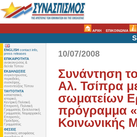
ΑΡΧΗ
ΕΠΙΚΟΙΝΩΝΙΑ
S
ENGLISH
contact info,
10/07/2008
press releases
ΕΠΙΚΑΙΡΟΤΗΤΑ
ανακοινώσεις &
δελτία Τύπου
Συνάντηση τ
ΕΚΔΗΛΩΣΕΙΣ
συγκεντρώσεις,
περιοδείες,
Αλ. Τσίπρα μ
συσκέψεις,
συνεντεύξεις Τύπου
ΤΑΥΤΟΤΗΤΑ
σωματείων Ε
καταστατικό,
ιστορικό,
Κεντρική Πολιτική
πρόγραμμα «Β
Επιτροπή, Πολιτική
Γραμματεία, Εκτελεστική
Γραμματεία, Νομαρχιακές
Επιτροπές,
Κοινωνικής 
Πρόεδρος,
Γραμματέας
ΘΕΣΕΙΣ
πολιτικές αποφάσεις
συνεδρίων &