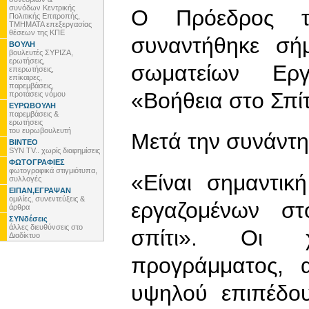
συνόδων Κεντρικής
Ο Πρόεδρος τ
Πολιτικής Επιτροπής,
ΤΜΗΜΑΤΑ επεξεργασίας
θέσεων της ΚΠΕ
συναντήθηκε σή
ΒΟΥΛΗ
βουλευτές ΣΥΡΙΖΑ,
ερωτήσεις,
σωματείων Ερ
επερωτήσεις,
επίκαιρες,
παρεμβάσεις,
«Βοήθεια στο Σπίτ
προτάσεις νόμου
ΕΥΡΩΒΟΥΛΗ
παρεμβάσεις &
ερωτήσεις
του ευρωβουλευτή
Μετά την συνάντη
ΒΙΝΤΕΟ
SYN TV.. χωρίς διαφημίσεις
ΦΩΤΟΓΡΑΦΙΕΣ
φωτογραφικά στιγμιότυπα,
«Είναι σημαντι
συλλογές
ΕΙΠΑΝ,ΕΓΡΑΨΑΝ
ομιλίες, συνεντεύξεις &
εργαζομένων σ
άρθρα
ΣΥΝδέσεις
άλλες διευθύνσεις στο
σπίτι». Οι χ
Διαδίκτυο
προγράμματος, 
υψηλού επιπέδου