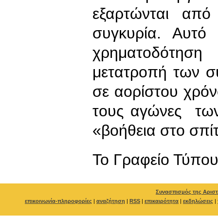
εξαρτώνται από 
συγκυρία. Αυτό
χρηματοδότηση
μετατροπή των σ
σε αορίστου χρόν
τους αγώνες τω
«βοήθεια στο σπίτ
To Γραφείο Τύπο
Συνασπισμός της Αριστ
επικοινωνία-πληροφορίες
|
αναζήτηση
|
RSS
|
επικαιρότητα
|
εκδηλώσεις
|