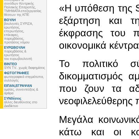
συνόδων Κεντρικής
«Η υπόθεση της 
Πολιτικής Επιτροπής,
ΤΜΗΜΑΤΑ επεξεργασίας
θέσεων της ΚΠΕ
εξάρτηση και τ
ΒΟΥΛΗ
βουλευτές ΣΥΡΙΖΑ,
ερωτήσεις,
έκφρασης του π
επερωτήσεις,
επίκαιρες,
παρεμβάσεις,
οικονομικά κέντρα
προτάσεις νόμου
ΕΥΡΩΒΟΥΛΗ
παρεμβάσεις &
ερωτήσεις
του ευρωβουλευτή
Το πολιτικό σ
ΒΙΝΤΕΟ
SYN TV.. χωρίς διαφημίσεις
δικομματισμός αμ
ΦΩΤΟΓΡΑΦΙΕΣ
φωτογραφικά στιγμιότυπα,
συλλογές
που ζουν τα αδι
ΕΙΠΑΝ,ΕΓΡΑΨΑΝ
ομιλίες, συνεντεύξεις &
άρθρα
νεοφιλελεύθερης π
ΣΥΝδέσεις
άλλες διευθύνσεις στο
Διαδίκτυο
Μεγάλα κοινωνικ
κάτω και οι κο