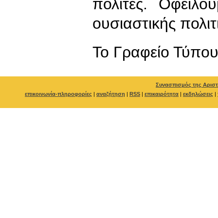
πολίτες. Οφείλ
ουσιαστικής πολιτ
To Γραφείο Τύπο
Συνασπισμός της Αριστ
επικοινωνία-πληροφορίες
|
αναζήτηση
|
RSS
|
επικαιρότητα
|
εκδηλώσεις
|