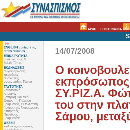
ΑΡΧΗ
ΕΠΙΚΟΙΝΩΝΙΑ
S
ENGLISH
contact info,
14/07/2008
press releases
ΕΠΙΚΑΙΡΟΤΗΤΑ
ανακοινώσεις &
δελτία Τύπου
Ο κοινοβουλε
ΕΚΔΗΛΩΣΕΙΣ
συγκεντρώσεις,
περιοδείες,
εκπρόσωπος
συσκέψεις,
συνεντεύξεις Τύπου
ΤΑΥΤΟΤΗΤΑ
ΣΥ.ΡΙΖ.Α. Φώ
καταστατικό,
ιστορικό,
Κεντρική Πολιτική
του στην πλα
Επιτροπή, Πολιτική
Γραμματεία, Εκτελεστική
Γραμματεία, Νομαρχιακές
Επιτροπές,
Σάμου, μεταξ
Πρόεδρος,
Γραμματέας
ΘΕΣΕΙΣ
πολιτικές αποφάσεις
συνεδρίων &