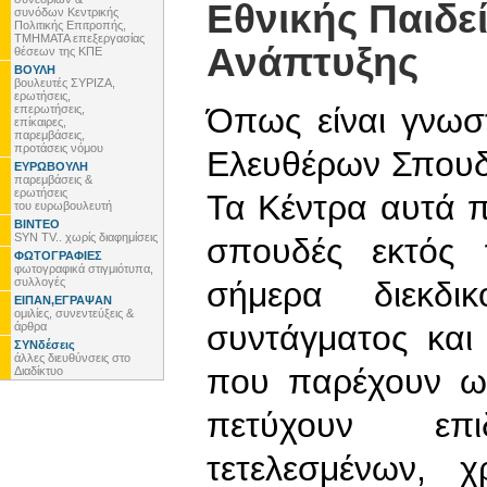
Εθνικής Παιδε
συνόδων Κεντρικής
Πολιτικής Επιτροπής,
ΤΜΗΜΑΤΑ επεξεργασίας
Ανάπτυξης
θέσεων της ΚΠΕ
ΒΟΥΛΗ
βουλευτές ΣΥΡΙΖΑ,
ερωτήσεις,
Όπως είναι γνωσ
επερωτήσεις,
επίκαιρες,
παρεμβάσεις,
προτάσεις νόμου
Ελευθέρων Σπουδώ
ΕΥΡΩΒΟΥΛΗ
παρεμβάσεις &
ερωτήσεις
Τα Κέντρα αυτά 
του ευρωβουλευτή
ΒΙΝΤΕΟ
SYN TV.. χωρίς διαφημίσεις
σπουδές εκτός 
ΦΩΤΟΓΡΑΦΙΕΣ
φωτογραφικά στιγμιότυπα,
συλλογές
σήμερα διεκδ
ΕΙΠΑΝ,ΕΓΡΑΨΑΝ
ομιλίες, συνεντεύξεις &
συντάγματος και
άρθρα
ΣΥΝδέσεις
άλλες διευθύνσεις στο
που παρέχουν ως
Διαδίκτυο
πετύχουν επ
τετελεσμένων, 