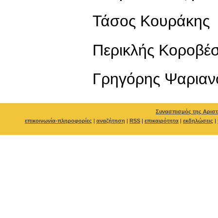
Τάσος Κουράκης
Περικλής Κοροβέ
Γρηγόρης Ψαριαν
Συνασπισμός της Αριστ
επικοινωνία-πληροφορίες
|
αναζήτηση
|
RSS
|
επικαιρότητα
|
εκδηλώσεις
|