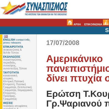
ΑΡΧΗ
ΕΠΙΚΟΙΝΩΝΙΑ
S
ENGLISH
contact info,
17/07/2008
press releases
ΕΠΙΚΑΙΡΟΤΗΤΑ
ανακοινώσεις &
δελτία Τύπου
Αμερικάνικο
ΕΚΔΗΛΩΣΕΙΣ
συγκεντρώσεις,
περιοδείες,
πανεπιστήμι
συσκέψεις,
συνεντεύξεις Τύπου
ΤΑΥΤΟΤΗΤΑ
δίνει πτυχία
καταστατικό,
ιστορικό,
Κεντρική Πολιτική
Επιτροπή, Πολιτική
Γραμματεία, Εκτελεστική
Γραμματεία, Νομαρχιακές
Ερώτση Τ.Κου
Επιτροπές,
Πρόεδρος,
Γραμματέας
Γρ.Ψαριανού 
ΘΕΣΕΙΣ
πολιτικές αποφάσεις
συνεδρίων &