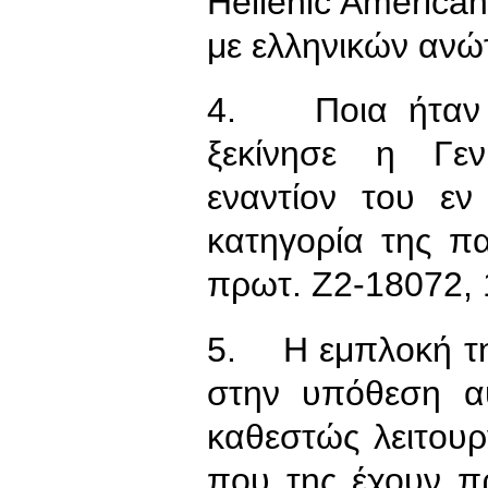
Hellenic American
με ελληνικών ανώ
4. Ποια ήταν η
ξεκίνησε η Γεν
εναντίον του εν
κατηγορία της π
πρωτ. Ζ2-18072, 
5. Η εμπλοκή τη
στην υπόθεση αυ
καθεστώς λειτουρ
που της έχουν π