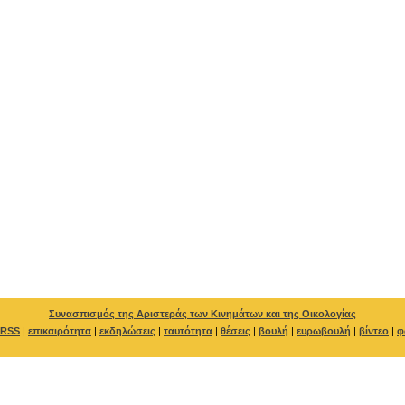
Συνασπισμός της Αριστεράς των Κινημάτων και της Οικολογίας
RSS
|
επικαιρότητα
|
εκδηλώσεις
|
ταυτότητα
|
θέσεις
|
βουλή
|
ευρωβουλή
|
βίντεο
|
φ