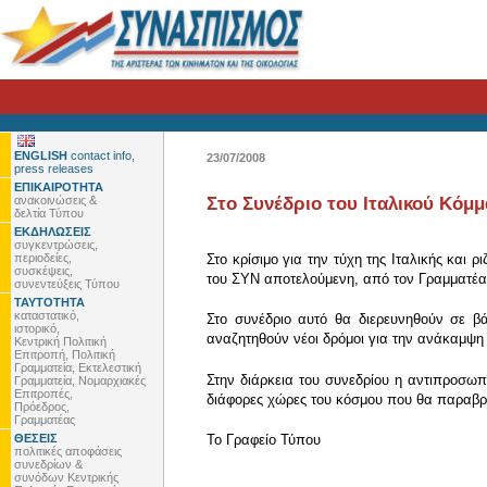
ENGLISH
contact info,
23/07/2008
press releases
ΕΠΙΚΑΙΡΟΤΗΤΑ
ανακοινώσεις &
Στο Συνέδριο του Ιταλικού Κό
δελτία Τύπου
ΕΚΔΗΛΩΣΕΙΣ
συγκεντρώσεις,
περιοδείες,
Στο κρίσιμο για την τύχη της Ιταλικής και
συσκέψεις,
του ΣΥΝ αποτελούμενη, από τον Γραμματέα 
συνεντεύξεις Τύπου
ΤΑΥΤΟΤΗΤΑ
καταστατικό,
Στο συνέδριο αυτό θα διερευνηθούν σε β
ιστορικό,
αναζητηθούν νέοι δρόμοι για την ανάκαμψη 
Κεντρική Πολιτική
Επιτροπή, Πολιτική
Γραμματεία, Εκτελεστική
Στην διάρκεια του συνεδρίου η αντιπροσωπ
Γραμματεία, Νομαρχιακές
Επιτροπές,
διάφορες χώρες του κόσμου που θα παραβρ
Πρόεδρος,
Γραμματέας
ΘΕΣΕΙΣ
To Γραφείο Τύπου
πολιτικές αποφάσεις
συνεδρίων &
συνόδων Κεντρικής