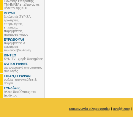
Πολιτικής Επιτροπής,
ΤΜΗΜΑΤΑ επεξεργασίας
θέσεων της ΚΠΕ
ΒΟΥΛΗ
βουλευτές ΣΥΡΙΖΑ,
ερωτήσεις,
επερωτήσεις,
επίκαιρες,
παρεμβάσεις,
προτάσεις νόμου
ΕΥΡΩΒΟΥΛΗ
παρεμβάσεις &
ερωτήσεις
του ευρωβουλευτή
ΒΙΝΤΕΟ
SYN TV.. χωρίς διαφημίσεις
ΦΩΤΟΓΡΑΦΙΕΣ
φωτογραφικά στιγμιότυπα,
συλλογές
ΕΙΠΑΝ,ΕΓΡΑΨΑΝ
ομιλίες, συνεντεύξεις &
άρθρα
ΣΥΝδέσεις
άλλες διευθύνσεις στο
Διαδίκτυο
επικοινωνία-πληροφορίες
|
αναζήτηση
|