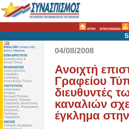
ΑΡΧΗ
ΕΠΙΚΟΙΝΩΝΙΑ
S
ENGLISH
contact info,
04/08/2008
press releases
ΕΠΙΚΑΙΡΟΤΗΤΑ
ανακοινώσεις &
δελτία Τύπου
Ανοιχτή επισ
ΕΚΔΗΛΩΣΕΙΣ
συγκεντρώσεις,
περιοδείες,
Γραφείου Τύπ
συσκέψεις,
συνεντεύξεις Τύπου
ΤΑΥΤΟΤΗΤΑ
διευθυντές τ
καταστατικό,
ιστορικό,
Κεντρική Πολιτική
καναλιών σχε
Επιτροπή, Πολιτική
Γραμματεία, Εκτελεστική
Γραμματεία, Νομαρχιακές
Επιτροπές,
έγκλημα στην
Πρόεδρος,
Γραμματέας
ΘΕΣΕΙΣ
πολιτικές αποφάσεις
συνεδρίων &