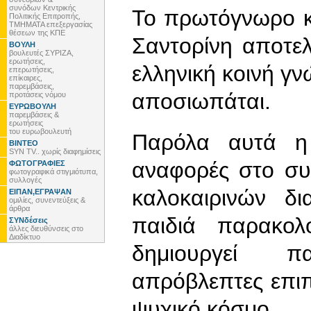
συνόδων Κεντρικής
Το πρωτόγνωρο κ
Πολιτικής Επιτροπής,
ΤΜΗΜΑΤΑ επεξεργασίας
θέσεων της ΚΠΕ
Σαντορίνη αποτελ
ΒΟΥΛΗ
βουλευτές ΣΥΡΙΖΑ,
ερωτήσεις,
ελληνική κοινή γ
επερωτήσεις,
επίκαιρες,
παρεμβάσεις,
αποσιωπάται.
προτάσεις νόμου
ΕΥΡΩΒΟΥΛΗ
παρεμβάσεις &
ερωτήσεις
του ευρωβουλευτή
Παρόλα αυτά η 
ΒΙΝΤΕΟ
SYN TV.. χωρίς διαφημίσεις
αναφορές στο συμ
ΦΩΤΟΓΡΑΦΙΕΣ
φωτογραφικά στιγμιότυπα,
συλλογές
καλοκαιρινών δ
ΕΙΠΑΝ,ΕΓΡΑΨΑΝ
ομιλίες, συνεντεύξεις &
άρθρα
παιδιά παρακολ
ΣΥΝδέσεις
άλλες διευθύνσεις στο
Διαδίκτυο
δημιουργεί π
απρόβλεπτες επιπ
ψυχικό κόσμο.