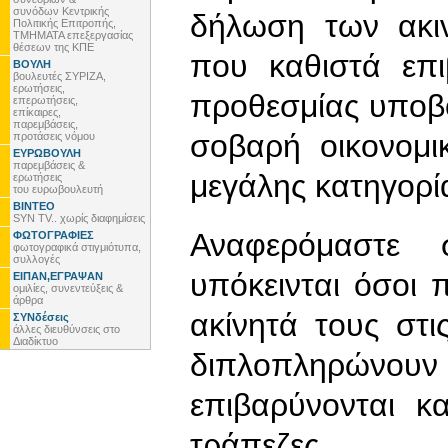
συνόδων Κεντρικής
δήλωση των ακιν
Πολιτικής Επιτροπής,
ΤΜΗΜΑΤΑ επεξεργασίας
θέσεων της ΚΠΕ
που καθιστά επ
ΒΟΥΛΗ
βουλευτές ΣΥΡΙΖΑ,
ερωτήσεις,
προθεσμίας υποβ
επερωτήσεις,
επίκαιρες,
παρεμβάσεις,
σοβαρή οικονομι
προτάσεις νόμου
ΕΥΡΩΒΟΥΛΗ
παρεμβάσεις &
μεγάλης κατηγορί
ερωτήσεις
του ευρωβουλευτή
ΒΙΝΤΕΟ
SYN TV.. χωρίς διαφημίσεις
Αναφερόμαστε 
ΦΩΤΟΓΡΑΦΙΕΣ
φωτογραφικά στιγμιότυπα,
συλλογές
υπόκεινται όσοι 
ΕΙΠΑΝ,ΕΓΡΑΨΑΝ
ομιλίες, συνεντεύξεις &
άρθρα
ακίνητά τους στι
ΣΥΝδέσεις
άλλες διευθύνσεις στο
Διαδίκτυο
διπλοπληρώνο
επιβαρύνονται κ
τράπεζες.