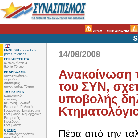
ΑΡΧΗ
ΕΠΙΚΟΙΝΩΝΙΑ
S
ENGLISH
contact info,
14/08/2008
press releases
ΕΠΙΚΑΙΡΟΤΗΤΑ
ανακοινώσεις &
δελτία Τύπου
Ανακοίνωση 
ΕΚΔΗΛΩΣΕΙΣ
συγκεντρώσεις,
περιοδείες,
του ΣΥΝ, σχετ
συσκέψεις,
συνεντεύξεις Τύπου
ΤΑΥΤΟΤΗΤΑ
υποβολής δη
καταστατικό,
ιστορικό,
Κεντρική Πολιτική
Κτηματολόγιο
Επιτροπή, Πολιτική
Γραμματεία, Εκτελεστική
Γραμματεία, Νομαρχιακές
Επιτροπές,
Πρόεδρος,
Γραμματέας
Πέρα από την τα
ΘΕΣΕΙΣ
πολιτικές αποφάσεις
συνεδρίων &