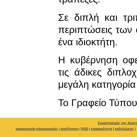
Σε διπλή και τρ
περιπτώσεις των
ένα ιδιοκτήτη.
Η κυβέρνηση οφε
τις άδικες διπλ
μεγάλη κατηγορία
To Γραφείο Τύπο
Συνασπισμός της Αριστ
επικοινωνία-πληροφορίες
|
αναζήτηση
|
RSS
|
επικαιρότητα
|
εκδηλώσεις
|