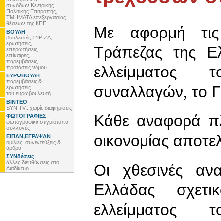
συνόδων Κεντρικής
Πολιτικής Επιτροπής,
ΤΜΗΜΑΤΑ επεξεργασίας
θέσεων της ΚΠΕ
Με αφορμή τις 
ΒΟΥΛΗ
βουλευτές ΣΥΡΙΖΑ,
ερωτήσεις,
Τράπεζας της Ε
επερωτήσεις,
επίκαιρες,
παρεμβάσεις,
ελλείμματος 
προτάσεις νόμου
ΕΥΡΩΒΟΥΛΗ
παρεμβάσεις &
συναλλαγών, το Γ
ερωτήσεις
του ευρωβουλευτή
ΒΙΝΤΕΟ
SYN TV.. χωρίς διαφημίσεις
Κάθε αναφορά πλ
ΦΩΤΟΓΡΑΦΙΕΣ
φωτογραφικά στιγμιότυπα,
συλλογές
οικονομίας αποτελ
ΕΙΠΑΝ,ΕΓΡΑΨΑΝ
ομιλίες, συνεντεύξεις &
άρθρα
ΣΥΝδέσεις
άλλες διευθύνσεις στο
Οι χθεσινές αν
Διαδίκτυο
Ελλάδας σχετ
ελλείμματος 