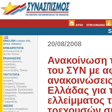
ΑΡΧΗ
ΕΠΙΚΟΙΝΩΝΙΑ
S
ENGLISH
contact info,
20/08/2008
press releases
ΕΠΙΚΑΙΡΟΤΗΤΑ
ανακοινώσεις &
δελτία Τύπου
Ανακοίνωση 
ΕΚΔΗΛΩΣΕΙΣ
συγκεντρώσεις,
περιοδείες,
του ΣΥΝ με α
συσκέψεις,
συνεντεύξεις Τύπου
ΤΑΥΤΟΤΗΤΑ
ανακοινώσεις
καταστατικό,
ιστορικό,
Κεντρική Πολιτική
Ελλάδας για 
Επιτροπή, Πολιτική
Γραμματεία, Εκτελεστική
Γραμματεία, Νομαρχιακές
Επιτροπές,
ελλείμματος 
Πρόεδρος,
Γραμματέας
ΘΕΣΕΙΣ
τρεχουσών σ
πολιτικές αποφάσεις
συνεδρίων &