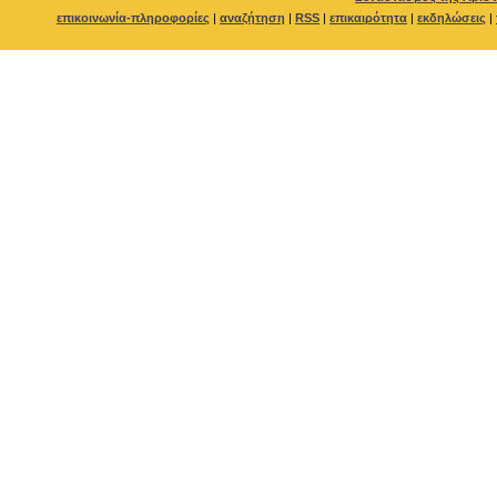
επικοινωνία-πληροφορίες
|
αναζήτηση
|
RSS
|
επικαιρότητα
|
εκδηλώσεις
|