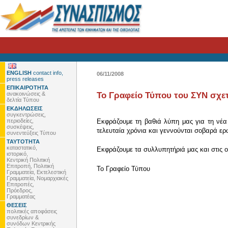
ENGLISH
contact info,
06/11/2008
press releases
ΕΠΙΚΑΙΡΟΤΗΤΑ
ανακοινώσεις &
Το Γραφείο Τύπου του ΣΥΝ σχετ
δελτία Τύπου
ΕΚΔΗΛΩΣΕΙΣ
συγκεντρώσεις,
περιοδείες,
Εκφράζουμε τη βαθιά λύπη μας για τη νέα
συσκέψεις,
τελευταία χρόνια και γεννούνται σοβαρά ερω
συνεντεύξεις Τύπου
ΤΑΥΤΟΤΗΤΑ
καταστατικό,
Εκφράζουμε τα συλλυπητήριά μας και στις ο
ιστορικό,
Κεντρική Πολιτική
Επιτροπή, Πολιτική
To Γραφείο Τύπου
Γραμματεία, Εκτελεστική
Γραμματεία, Νομαρχιακές
Επιτροπές,
Πρόεδρος,
Γραμματέας
ΘΕΣΕΙΣ
πολιτικές αποφάσεις
συνεδρίων &
συνόδων Κεντρικής