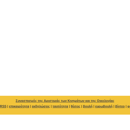
Συνασπισμός της Αριστεράς των Κινημάτων και της Οικολογίας
RSS
|
επικαιρότητα
|
εκδηλώσεις
|
ταυτότητα
|
θέσεις
|
βουλή
|
ευρωβουλή
|
βίντεο
|
φ