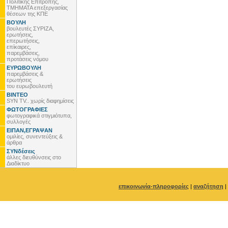
Πολιτικής Επιτροπής,
ΤΜΗΜΑΤΑ επεξεργασίας
θέσεων της ΚΠΕ
ΒΟΥΛΗ
βουλευτές ΣΥΡΙΖΑ,
ερωτήσεις,
επερωτήσεις,
επίκαιρες,
παρεμβάσεις,
προτάσεις νόμου
ΕΥΡΩΒΟΥΛΗ
παρεμβάσεις &
ερωτήσεις
του ευρωβουλευτή
ΒΙΝΤΕΟ
SYN TV.. χωρίς διαφημίσεις
ΦΩΤΟΓΡΑΦΙΕΣ
φωτογραφικά στιγμιότυπα,
συλλογές
ΕΙΠΑΝ,ΕΓΡΑΨΑΝ
ομιλίες, συνεντεύξεις &
άρθρα
ΣΥΝδέσεις
άλλες διευθύνσεις στο
Διαδίκτυο
επικοινωνία-πληροφορίες
|
αναζήτηση
|