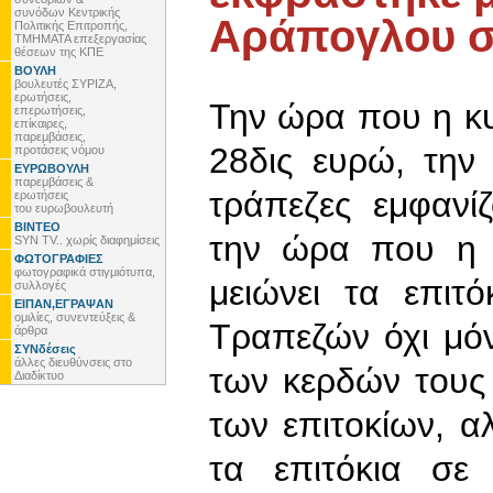
συνόδων Κεντρικής
Αράπογλου σ
Πολιτικής Επιτροπής,
ΤΜΗΜΑΤΑ επεξεργασίας
θέσεων της ΚΠΕ
ΒΟΥΛΗ
βουλευτές ΣΥΡΙΖΑ,
ερωτήσεις,
Την ώρα που η κυ
επερωτήσεις,
επίκαιρες,
παρεμβάσεις,
28δις ευρώ, την
προτάσεις νόμου
ΕΥΡΩΒΟΥΛΗ
παρεμβάσεις &
τράπεζες εμφανί
ερωτήσεις
του ευρωβουλευτή
ΒΙΝΤΕΟ
την ώρα που η 
SYN TV.. χωρίς διαφημίσεις
ΦΩΤΟΓΡΑΦΙΕΣ
φωτογραφικά στιγμιότυπα,
μειώνει τα επιτ
συλλογές
ΕΙΠΑΝ,ΕΓΡΑΨΑΝ
ομιλίες, συνεντεύξεις &
Τραπεζών όχι μόν
άρθρα
ΣΥΝδέσεις
άλλες διευθύνσεις στο
των κερδών τους
Διαδίκτυο
των επιτοκίων, αλ
τα επιτόκια σε