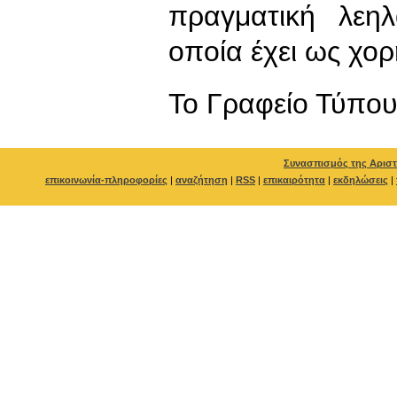
πραγματική λεη
οποία έχει ως χορ
To Γραφείο Τύπο
Συνασπισμός της Αριστ
επικοινωνία-πληροφορίες
|
αναζήτηση
|
RSS
|
επικαιρότητα
|
εκδηλώσεις
|