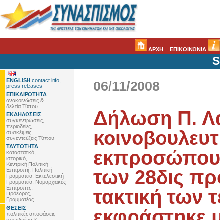
ΑΡΧΗ
ΕΠΙΚΟΙΝΩΝΙΑ
S
ENGLISH
contact info,
06/11/2008
press releases
ΕΠΙΚΑΙΡΟΤΗΤΑ
ανακοινώσεις &
δελτία Τύπου
Δήλωση Π. Λ
ΕΚΔΗΛΩΣΕΙΣ
συγκεντρώσεις,
περιοδείες,
κοινοβουλευτ
συσκέψεις,
συνεντεύξεις Τύπου
ΤΑΥΤΟΤΗΤΑ
εκπροσώπου 
καταστατικό,
ιστορικό,
Κεντρική Πολιτική
των 28δις προ
Επιτροπή, Πολιτική
Γραμματεία, Εκτελεστική
Γραμματεία, Νομαρχιακές
Επιτροπές,
τακτική των 
Πρόεδρος,
Γραμματέας
ΘΕΣΕΙΣ
εκφράστηκε μ
πολιτικές αποφάσεις
συνεδρίων &