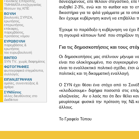
Πολιτικής Επιτροπής,
δανειζόμενους, είτε θέλουν στεγαστικό, είτ
ΤΜΗΜΑΤΑ επεξεργασίας
αυξηθεί 2-3%, ενώ και το euribor και το
θέσεων της ΚΠΕ
δικαστήρια για τα ψιλά γράμματα με τα οπο
ΒΟΥΛΗ
βουλευτές ΣΥΡΙΖΑ,
δεν έχουμε κυβέρνηση ικανή να επιβάλλει 
ερωτήσεις,
επερωτήσεις,
επίκαιρες,
Έχουμε το παράδοξο η κυβέρνηση να έχει δ
παρεμβάσεις,
τη σιγουριά κάποιων fund που στηρίζουν τη
προτάσεις νόμου
ΕΥΡΩΒΟΥΛΗ
παρεμβάσεις &
Για τις δημοσκοπήσεις και τους στό
ερωτήσεις
του ευρωβουλευτή
Οι δημοσκοπήσεις μας στέλνουν μήνυμα να
ΒΙΝΤΕΟ
SYN TV.. χωρίς διαφημίσεις
είναι πιο ολοκληρωμένο, πιο συγκεκριμένο
ΦΩΤΟΓΡΑΦΙΕΣ
είναι το εναλλακτικό πολιτικό σχέδιο, έτσι
φωτογραφικά στιγμιότυπα,
πολιτικές και τη δικομματική εναλλαγή.
συλλογές
ΕΙΠΑΝ,ΕΓΡΑΨΑΝ
ομιλίες, συνεντεύξεις &
Ο ΣΥΝ έχει θέσει ένα στόχο από το Συνέδ
άρθρα
«κλειδώσουμε» διψήφια ποσοστά στις επόμε
ΣΥΝδέσεις
αλαζονείας. Αν ο λαός πει ότι δεν θέλει κ
άλλες διευθύνσεις στο
Διαδίκτυο
μαυρίσουμε φυσικά την πρόταση της ΝΔ κα
άλλους.
To Γραφείο Τύπου