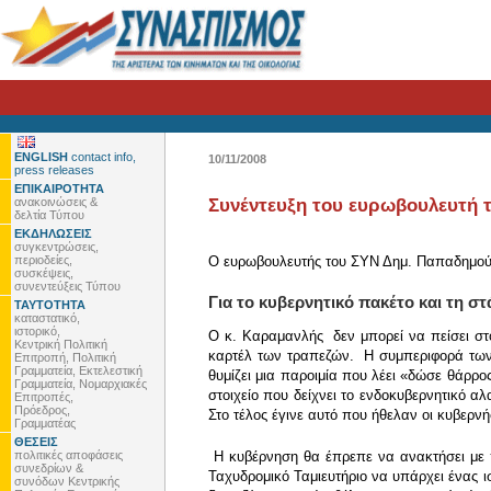
ENGLISH
contact info,
10/11/2008
press releases
ΕΠΙΚΑΙΡΟΤΗΤΑ
ανακοινώσεις &
Συνέντευξη του ευρωβουλευτή τ
δελτία Τύπου
ΕΚΔΗΛΩΣΕΙΣ
συγκεντρώσεις,
περιοδείες,
Ο ευρωβουλευτής του ΣΥΝ Δημ. Παπαδημούλης
συσκέψεις,
συνεντεύξεις Τύπου
Για το κυβερνητικό πακέτο και τη 
ΤΑΥΤΟΤΗΤΑ
καταστατικό,
ιστορικό,
Ο κ. Καραμανλής δεν μπορεί να πείσει στ
Κεντρική Πολιτική
καρτέλ των τραπεζών. Η συμπεριφορά των 
Επιτροπή, Πολιτική
Γραμματεία, Εκτελεστική
θυμίζει μια παροιμία που λέει «δώσε θάρρος
Γραμματεία, Νομαρχιακές
στοιχείο που δείχνει το ενδοκυβερνητικό 
Επιτροπές,
Πρόεδρος,
Στο τέλος έγινε αυτό που ήθελαν οι κυβερν
Γραμματέας
ΘΕΣΕΙΣ
πολιτικές αποφάσεις
Η κυβέρνηση θα έπρεπε να ανακτήσει με π
συνεδρίων &
Ταχυδρομικό Ταμιευτήριο να υπάρχει ένας ι
συνόδων Κεντρικής