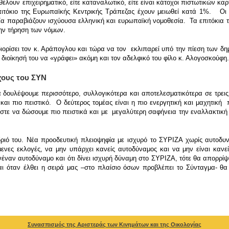
ε θέλουν επιχειρηματικό, είτε καταναλωτικό, είτε είναι κάτοχοι πιστωτικών 
 επιτόκιο της Ευρωπαϊκής Κεντρικής Τράπεζας έχουν μειωθεί κατά 1%. Οι
ία παραβιάζουν ισχύουσα ελληνική και ευρωπαϊκή νομοθεσία. Τα επιτόκια τ
την τήρηση των νόμων.
ιορίσει τον κ. Αράπογλου και τώρα να τον εκλιπαρεί υπό την πίεση των δη
 διοίκησή του να «γράφει» ακόμη και τον αδελφικό του φίλο κ. Αλογοσκούφη.
χους του ΣΥΝ
 δουλέψουμε περισσότερο, συλλογικότερα και αποτελεσματικότερα σε τρεις
 και πιο πειστικό. Ο δεύτερος τομέας είναι η πιο ενεργητική και μαχητικ
 ώστε να δώσουμε πιο πειστικά και με μεγαλύτερη σαφήνεια την εναλλακτική 
ριό του. Νέα προοδευτική πλειοψηφία με ισχυρό το ΣΥΡΙΖΑ χωρίς αυτοδυ
νες εκλογές, να μην υπάρχει κανείς αυτοδύναμος και να μην είναι κανεί
ανέναν αυτοδύναμο και ότι δίνει ισχυρή δύναμη στο ΣΥΡΙΖΑ, τότε θα απορρ
ι όταν έλθει η σειρά μας –στο πλαίσιο όσων προβλέπει το Σύνταγμα- θα
Συνασπισμός της Αριστεράς των Κινημάτων και της Οικολογίας