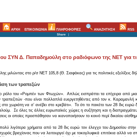
ΑΡΧΗ
ΕΠΙΚΟΙΝΩΝΙΑ
ΠΛΗΡΟΦΟΡΙΕΣ
ΑΝΑΖΗΤΗΣΗ
RSS
Share
|
ου ΣΥΝ Δ. Παπαδημούλη στο ραδιόφωνο της ΝΕΤ για τις 
 μιλώντας στο ρ/σ ΝΕΤ 105,8 (Θ. Σιαφάκας) για τις πολιτικές εξελίξεις δ
στάση των τραπεζών
ο ρόλο του «Ρομπέν των Φτωχών». Απλώς εισπράττει τα επίχειρα από μια 
τραπεζιτών -που είναι πολλαπλά ευεργετηθέντες από τον κ. Καραμανλή κ
 στο χωριάτη να σʼ ανέβει στο κρεβάτι». Το ότι το πακέτο των 28 δις ευρώ δ
αλαλούμ. Σε όλες τις άλλες ευρωπαϊκές χώρες η συζήτηση και η διαπραγμάτ
ήσεις οι οποίες προσπάθησαν να ικανοποιήσουν το κοινό περί δικαίου αίσθημ
ολύ λιγότερα χρήματα από τα 28 δις ευρώ τον έλεγχο του Δημοσίου στην
σχυρός βραχίονας που να λειτουργεί όχι με τοκογλυφικά επιτόκια αλλά να σπ