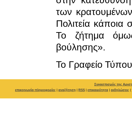
των κρατουμένων
Πολιτεία κάποια 
Το ζήτημα όμως
βούλησης».
To Γραφείο Τύπο
Συνασπισμός της Αριστ
επικοινωνία-πληροφορίες
|
αναζήτηση
|
RSS
|
επικαιρότητα
|
εκδηλώσεις
|