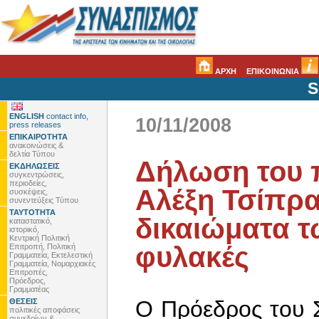
ΑΡΧΗ
ΕΠΙΚΟΙΝΩΝΙΑ
S
ENGLISH
contact info,
10/11/2008
press releases
ΕΠΙΚΑΙΡΟΤΗΤΑ
ανακοινώσεις &
δελτία Τύπου
Δήλωση του 
ΕΚΔΗΛΩΣΕΙΣ
συγκεντρώσεις,
περιοδείες,
Αλέξη Τσίπρα
συσκέψεις,
συνεντεύξεις Τύπου
ΤΑΥΤΟΤΗΤΑ
δικαιώματα τ
καταστατικό,
ιστορικό,
Κεντρική Πολιτική
φυλακές
Επιτροπή, Πολιτική
Γραμματεία, Εκτελεστική
Γραμματεία, Νομαρχιακές
Επιτροπές,
Πρόεδρος,
Γραμματέας
O Πρόεδρος του 
ΘΕΣΕΙΣ
πολιτικές αποφάσεις
συνεδρίων &