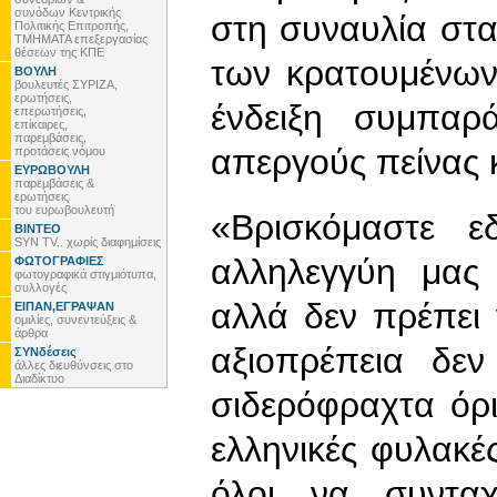
συνόδων Κεντρικής
στη συναυλία στ
Πολιτικής Επιτροπής,
ΤΜΗΜΑΤΑ επεξεργασίας
θέσεων της ΚΠΕ
των κρατουμένων 
ΒΟΥΛΗ
βουλευτές ΣΥΡΙΖΑ,
ερωτήσεις,
ένδειξη συμπαρ
επερωτήσεις,
επίκαιρες,
παρεμβάσεις,
απεργούς πείνας 
προτάσεις νόμου
ΕΥΡΩΒΟΥΛΗ
παρεμβάσεις &
ερωτήσεις
του ευρωβουλευτή
«Βρισκόμαστε 
ΒΙΝΤΕΟ
SYN TV.. χωρίς διαφημίσεις
αλληλεγγύη μας
ΦΩΤΟΓΡΑΦΙΕΣ
φωτογραφικά στιγμιότυπα,
συλλογές
αλλά δεν πρέπει 
ΕΙΠΑΝ,ΕΓΡΑΨΑΝ
ομιλίες, συνεντεύξεις &
άρθρα
αξιοπρέπεια δεν
ΣΥΝδέσεις
άλλες διευθύνσεις στο
Διαδίκτυο
σιδερόφραχτα όρι
ελληνικές φυλακέ
όλοι να συντα