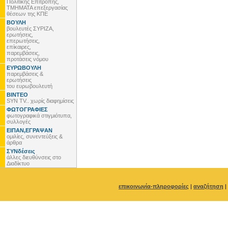
Πολιτικής Επιτροπής,
ΤΜΗΜΑΤΑ επεξεργασίας
θέσεων της ΚΠΕ
ΒΟΥΛΗ
βουλευτές ΣΥΡΙΖΑ,
ερωτήσεις,
επερωτήσεις,
επίκαιρες,
παρεμβάσεις,
προτάσεις νόμου
ΕΥΡΩΒΟΥΛΗ
παρεμβάσεις &
ερωτήσεις
του ευρωβουλευτή
ΒΙΝΤΕΟ
SYN TV.. χωρίς διαφημίσεις
ΦΩΤΟΓΡΑΦΙΕΣ
φωτογραφικά στιγμιότυπα,
συλλογές
ΕΙΠΑΝ,ΕΓΡΑΨΑΝ
ομιλίες, συνεντεύξεις &
άρθρα
ΣΥΝδέσεις
άλλες διευθύνσεις στο
Διαδίκτυο
επικοινωνία-πληροφορίες
|
αναζήτηση
|