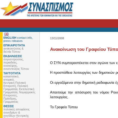
ENGLISH
contact info,
13/11/2008
press releases
ΕΠΙΚΑΙΡΟΤΗΤΑ
ανακοινώσεις &
Ανακοίνωση του Γραφείου Τύπο
δελτία Τύπου
ΕΚΔΗΛΩΣΕΙΣ
συγκεντρώσεις,
περιοδείες,
Ο ΣΥΝ συμπαραστέκεται στον αγώνα των ερ
συσκέψεις,
συνεντεύξεις Τύπου
Η προσπάθεια λειτουργίας των δημοτικών ρ
ΤΑΥΤΟΤΗΤΑ
καταστατικό,
ιστορικό,
Οι εργαζόμενοι στην δημοτική ραδιοφωνία 
Κεντρική Πολιτική
Επιτροπή, Πολιτική
Γραμματεία, Εκτελεστική
Απαιτούμε την απόσυρση του νόμου Ρουσ
Γραμματεία, Νομαρχιακές
Επιτροπές,
λειτουργίας.
Πρόεδρος,
Γραμματέας
ΘΕΣΕΙΣ
To Γραφείο Τύπου
πολιτικές αποφάσεις
συνεδρίων &
συνόδων Κεντρικής