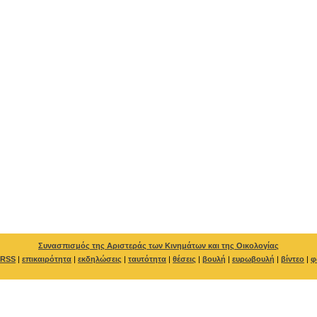
Συνασπισμός της Αριστεράς των Κινημάτων και της Οικολογίας
RSS
|
επικαιρότητα
|
εκδηλώσεις
|
ταυτότητα
|
θέσεις
|
βουλή
|
ευρωβουλή
|
βίντεο
|
φ