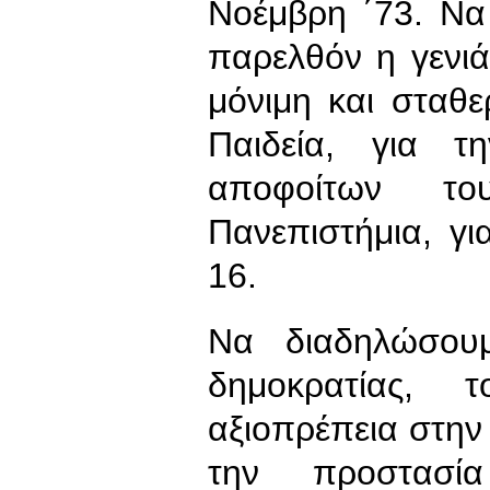
Νοέμβρη ΄73. Να
παρελθόν η γενι
μόνιμη και σταθε
Παιδεία, για 
αποφοίτων τ
Πανεπιστήμια, γ
16.
Να διαδηλώσου
δημοκρατίας, 
αξιοπρέπεια στην 
την προστασί