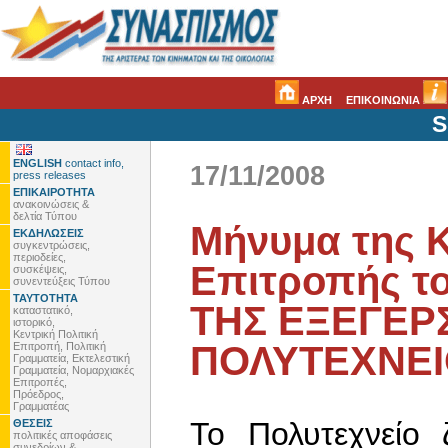
ΑΡΧΗ
ΕΠΙΚΟΙΝΩΝΙΑ
S
ENGLISH
contact info,
17/11/2008
press releases
ΕΠΙΚΑΙΡΟΤΗΤΑ
ανακοινώσεις &
δελτία Τύπου
Μήνυμα της Κ
ΕΚΔΗΛΩΣΕΙΣ
συγκεντρώσεις,
περιοδείες,
Επιτροπής το
συσκέψεις,
συνεντεύξεις Τύπου
ΤΑΥΤΟΤΗΤΑ
ΤΗΣ ΕΞΕΓΕΡ
καταστατικό,
ιστορικό,
Κεντρική Πολιτική
ΠΟΛΥΤΕΧΝΕ
Επιτροπή, Πολιτική
Γραμματεία, Εκτελεστική
Γραμματεία, Νομαρχιακές
Επιτροπές,
Πρόεδρος,
Γραμματέας
Το Πολυτεχνείο 
ΘΕΣΕΙΣ
πολιτικές αποφάσεις
συνεδρίων &