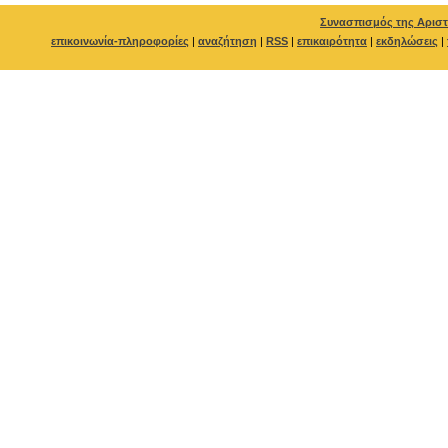
Συνασπισμός της Αριστ
επικοινωνία-πληροφορίες
|
αναζήτηση
|
RSS
|
επικαιρότητα
|
εκδηλώσεις
|