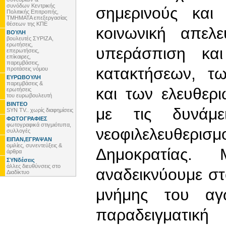
συνόδων Κεντρικής
σημερινούς και 
Πολιτικής Επιτροπής,
ΤΜΗΜΑΤΑ επεξεργασίας
θέσεων της ΚΠΕ
κοινωνική απελ
ΒΟΥΛΗ
βουλευτές ΣΥΡΙΖΑ,
ερωτήσεις,
υπεράσπιση και
επερωτήσεις,
επίκαιρες,
παρεμβάσεις,
κατακτήσεων, τ
προτάσεις νόμου
ΕΥΡΩΒΟΥΛΗ
παρεμβάσεις &
και των ελευθερ
ερωτήσεις
του ευρωβουλευτή
ΒΙΝΤΕΟ
με τις δυνάμ
SYN TV.. χωρίς διαφημίσεις
ΦΩΤΟΓΡΑΦΙΕΣ
φωτογραφικά στιγμιότυπα,
νεοφιλελευθερι
συλλογές
ΕΙΠΑΝ,ΕΓΡΑΨΑΝ
ομιλίες, συνεντεύξεις &
Δημοκρατίας
άρθρα
ΣΥΝδέσεις
άλλες διευθύνσεις στο
αναδεικνύουμε στ
Διαδίκτυο
μνήμης του αγ
παραδειγματικ