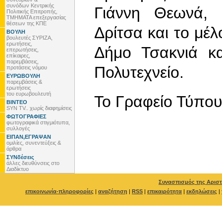
συνόδων Κεντρικής
Γιάννη Θεωνά,
Πολιτικής Επιτροπής,
ΤΜΗΜΑΤΑ επεξεργασίας
θέσεων της ΚΠΕ
Δρίτσα και το μέ
ΒΟΥΛΗ
βουλευτές ΣΥΡΙΖΑ,
ερωτήσεις,
Δήμο Τσακνιά κ
επερωτήσεις,
επίκαιρες,
παρεμβάσεις,
Πολυτεχνείο.
προτάσεις νόμου
ΕΥΡΩΒΟΥΛΗ
παρεμβάσεις &
ερωτήσεις
του ευρωβουλευτή
To Γραφείο Τύπο
ΒΙΝΤΕΟ
SYN TV.. χωρίς διαφημίσεις
ΦΩΤΟΓΡΑΦΙΕΣ
φωτογραφικά στιγμιότυπα,
συλλογές
ΕΙΠΑΝ,ΕΓΡΑΨΑΝ
ομιλίες, συνεντεύξεις &
άρθρα
ΣΥΝδέσεις
άλλες διευθύνσεις στο
Διαδίκτυο
Συνασπισμός της Αριστ
επικοινωνία-πληροφορίες
|
αναζήτηση
|
RSS
|
επικαιρότητα
|
εκδηλώσεις
|