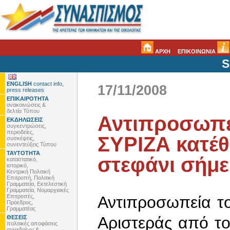
ΑΡΧΗ
ΕΠΙΚΟΙΝΩΝΙΑ
S
ENGLISH
contact info,
17/11/2008
press releases
ΕΠΙΚΑΙΡΟΤΗΤΑ
ανακοινώσεις &
δελτία Τύπου
Αντιπροσωπε
ΕΚΔΗΛΩΣΕΙΣ
συγκεντρώσεις,
περιοδείες,
ΣΥΡΙΖΑ κατέθ
συσκέψεις,
συνεντεύξεις Τύπου
ΤΑΥΤΟΤΗΤΑ
στεφάνι σήμε
καταστατικό,
ιστορικό,
Κεντρική Πολιτική
Επιτροπή, Πολιτική
Γραμματεία, Εκτελεστική
Γραμματεία, Νομαρχιακές
Επιτροπές,
Αντιπροσωπεία τ
Πρόεδρος,
Γραμματέας
Αριστεράς από τ
ΘΕΣΕΙΣ
πολιτικές αποφάσεις
συνεδρίων &