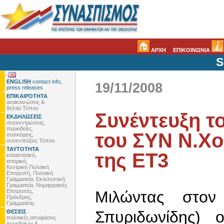
ΑΡΧΗ
ΕΠΙΚΟΙΝΩΝΙΑ
S
ENGLISH
contact info,
19/11/2008
press releases
ΕΠΙΚΑΙΡΟΤΗΤΑ
ανακοινώσεις &
δελτία Τύπου
Συνέντευξη τ
ΕΚΔΗΛΩΣΕΙΣ
συγκεντρώσεις,
περιοδείες,
του ΣΥΝ Ν.Χ
συσκέψεις,
συνεντεύξεις Τύπου
ΤΑΥΤΟΤΗΤΑ
της ΕΤ3
καταστατικό,
ιστορικό,
Κεντρική Πολιτική
Επιτροπή, Πολιτική
Γραμματεία, Εκτελεστική
Γραμματεία, Νομαρχιακές
Επιτροπές,
Μιλώντας στον
Πρόεδρος,
Γραμματέας
Σπυριδωνίδης)
ΘΕΣΕΙΣ
πολιτικές αποφάσεις
συνεδρίων &