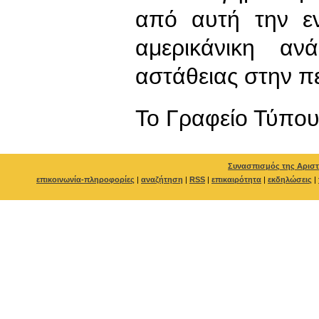
από αυτή την ε
αμερικάνικη αν
αστάθειας στην π
To Γραφείο Τύπο
Συνασπισμός της Αριστ
επικοινωνία-πληροφορίες
|
αναζήτηση
|
RSS
|
επικαιρότητα
|
εκδηλώσεις
|