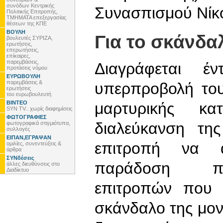
συνόδων Κεντρικής
Συνασπισμού Νίκο
Πολιτικής Επιτροπής,
ΤΜΗΜΑΤΑ επεξεργασίας
θέσεων της ΚΠΕ
ΒΟΥΛΗ
Για το σκάνδα
βουλευτές ΣΥΡΙΖΑ,
ερωτήσεις,
επερωτήσεις,
επίκαιρες,
παρεμβάσεις,
Διαγράφεται έ
προτάσεις νόμου
ΕΥΡΩΒΟΥΛΗ
παρεμβάσεις &
υπερπροβολή του
ερωτήσεις
του ευρωβουλευτή
ΒΙΝΤΕΟ
μαρτυρικής κ
SYN TV.. χωρίς διαφημίσεις
ΦΩΤΟΓΡΑΦΙΕΣ
διαλεύκανση τη
φωτογραφικά στιγμιότυπα,
συλλογές
ΕΙΠΑΝ,ΕΓΡΑΨΑΝ
επιτροπή να α
ομιλίες, συνεντεύξεις &
άρθρα
ΣΥΝδέσεις
παράδοση πρ
άλλες διευθύνσεις στο
Διαδίκτυο
επιτροπών που 
σκάνδαλο της μον