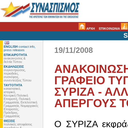
ΑΡΧΗ
ΕΠΙΚΟΙΝΩΝΙΑ
S
ENGLISH
contact info,
19/11/2008
press releases
ΕΠΙΚΑΙΡΟΤΗΤΑ
ανακοινώσεις &
δελτία Τύπου
ΑΝΑΚΟΙΝΩΣΗ
ΕΚΔΗΛΩΣΕΙΣ
συγκεντρώσεις,
περιοδείες,
ΓΡΑΦΕΙΟ ΤΥ
συσκέψεις,
συνεντεύξεις Τύπου
ΤΑΥΤΟΤΗΤΑ
ΣΥΡΙΖΑ - ΑΛ
καταστατικό,
ιστορικό,
Κεντρική Πολιτική
ΑΠΕΡΓΟΥΣ Τ
Επιτροπή, Πολιτική
Γραμματεία, Εκτελεστική
Γραμματεία, Νομαρχιακές
Επιτροπές,
Πρόεδρος,
Γραμματέας
Ο ΣΥΡΙΖΑ εκφράζ
ΘΕΣΕΙΣ
πολιτικές αποφάσεις
συνεδρίων &