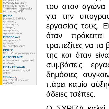
συνόδων Κεντρικής
του στον αγώνα
Πολιτικής Επιτροπής,
ΤΜΗΜΑΤΑ επεξεργασίας
θέσεων της ΚΠΕ
για την υπογρα
ΒΟΥΛΗ
βουλευτές ΣΥΡΙΖΑ,
ερωτήσεις,
εργασίας τους. 
επερωτήσεις,
επίκαιρες,
παρεμβάσεις,
όταν πρόκειτα
προτάσεις νόμου
ΕΥΡΩΒΟΥΛΗ
παρεμβάσεις &
τραπεζίτες να τα 
ερωτήσεις
του ευρωβουλευτή
ΒΙΝΤΕΟ
της και όταν είν
SYN TV.. χωρίς διαφημίσεις
ΦΩΤΟΓΡΑΦΙΕΣ
φωτογραφικά στιγμιότυπα,
συμβάσεις εργα
συλλογές
ΕΙΠΑΝ,ΕΓΡΑΨΑΝ
ομιλίες, συνεντεύξεις &
δημόσιες συγκο
άρθρα
ΣΥΝδέσεις
άλλες διευθύνσεις στο
πάρει καμία αύξησ
Διαδίκτυο
άδειες τσέπες.
Ο ΣΥΡΙΖΑ καλεί 