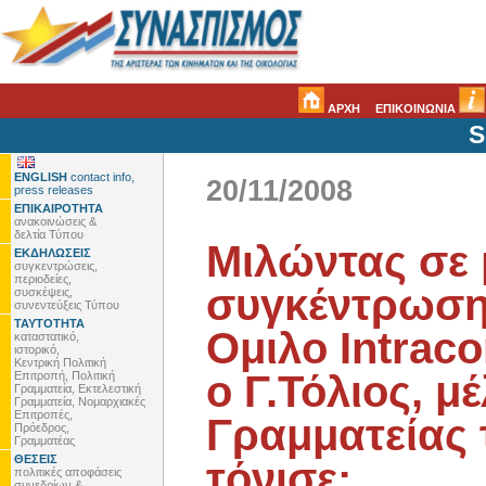
ΑΡΧΗ
ΕΠΙΚΟΙΝΩΝΙΑ
S
ENGLISH
contact info,
20/11/2008
press releases
ΕΠΙΚΑΙΡΟΤΗΤΑ
ανακοινώσεις &
δελτία Τύπου
Μιλώντας σε
ΕΚΔΗΛΩΣΕΙΣ
συγκεντρώσεις,
περιοδείες,
συγκέντρωση
συσκέψεις,
συνεντεύξεις Τύπου
ΤΑΥΤΟΤΗΤΑ
Ομιλο Intrac
καταστατικό,
ιστορικό,
Κεντρική Πολιτική
ο Γ.Τόλιος, μ
Επιτροπή, Πολιτική
Γραμματεία, Εκτελεστική
Γραμματεία, Νομαρχιακές
Επιτροπές,
Γραμματείας 
Πρόεδρος,
Γραμματέας
ΘΕΣΕΙΣ
τόνισε:
πολιτικές αποφάσεις
συνεδρίων &