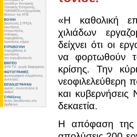
συνόδων Κεντρικής
Πολιτικής Επιτροπής,
ΤΜΗΜΑΤΑ επεξεργασίας
θέσεων της ΚΠΕ
«Η καθολική επ
ΒΟΥΛΗ
βουλευτές ΣΥΡΙΖΑ,
ερωτήσεις,
χιλιάδων εργαζ
επερωτήσεις,
επίκαιρες,
παρεμβάσεις,
δείχνει ότι οι εργ
προτάσεις νόμου
ΕΥΡΩΒΟΥΛΗ
παρεμβάσεις &
να φορτωθούν τ
ερωτήσεις
του ευρωβουλευτή
ΒΙΝΤΕΟ
κρίσης. Την κύρ
SYN TV.. χωρίς διαφημίσεις
ΦΩΤΟΓΡΑΦΙΕΣ
φωτογραφικά στιγμιότυπα,
νεοφιλελεύθερη π
συλλογές
ΕΙΠΑΝ,ΕΓΡΑΨΑΝ
ομιλίες, συνεντεύξεις &
και κυβερνήσεις
άρθρα
ΣΥΝδέσεις
άλλες διευθύνσεις στο
δεκαετία.
Διαδίκτυο
Η απόφαση της 
απολύσεις 200 ερ