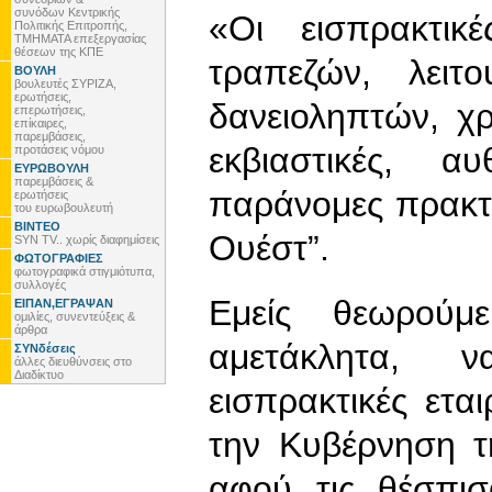
συνόδων Κεντρικής
«Οι εισπρακτικ
Πολιτικής Επιτροπής,
ΤΜΗΜΑΤΑ επεξεργασίας
θέσεων της ΚΠΕ
τραπεζών, λειτ
ΒΟΥΛΗ
βουλευτές ΣΥΡΙΖΑ,
ερωτήσεις,
δανειοληπτών, χ
επερωτήσεις,
επίκαιρες,
παρεμβάσεις,
εκβιαστικές, αυ
προτάσεις νόμου
ΕΥΡΩΒΟΥΛΗ
παρεμβάσεις &
παράνομες πρακτ
ερωτήσεις
του ευρωβουλευτή
ΒΙΝΤΕΟ
Ουέστ”.
SYN TV.. χωρίς διαφημίσεις
ΦΩΤΟΓΡΑΦΙΕΣ
φωτογραφικά στιγμιότυπα,
συλλογές
Εμείς θεωρούμε
ΕΙΠΑΝ,ΕΓΡΑΨΑΝ
ομιλίες, συνεντεύξεις &
άρθρα
αμετάκλητα, 
ΣΥΝδέσεις
άλλες διευθύνσεις στο
Διαδίκτυο
εισπρακτικές εται
την Κυβέρνηση 
αφού τις θέσπισ