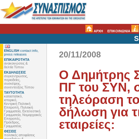
ΑΡΧΗ
ΕΠΙΚΟΙΝΩΝΙΑ
S
ENGLISH
contact info,
20/11/2008
press releases
ΕΠΙΚΑΙΡΟΤΗΤΑ
ανακοινώσεις &
δελτία Τύπου
Ο Δημήτρης Σ
ΕΚΔΗΛΩΣΕΙΣ
συγκεντρώσεις,
περιοδείες,
ΠΓ του ΣΥΝ, 
συσκέψεις,
συνεντεύξεις Τύπου
ΤΑΥΤΟΤΗΤΑ
τηλεόραση το
καταστατικό,
ιστορικό,
Κεντρική Πολιτική
δήλωση για τ
Επιτροπή, Πολιτική
Γραμματεία, Εκτελεστική
Γραμματεία, Νομαρχιακές
Επιτροπές,
εταιρείες:
Πρόεδρος,
Γραμματέας
ΘΕΣΕΙΣ
πολιτικές αποφάσεις
συνεδρίων &