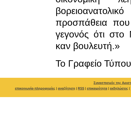
βορειοανατολι
προσπάθεια που
γεγονός ότι στο
καν βουλευτή.»
To Γραφείο Τύπο
Συνασπισμός της Αριστ
επικοινωνία-πληροφορίες
|
αναζήτηση
|
RSS
|
επικαιρότητα
|
εκδηλώσεις
|