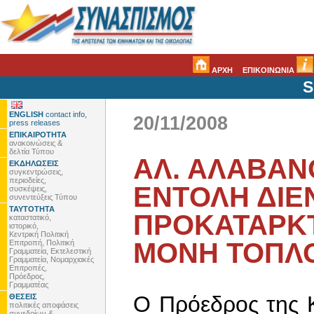
ΑΡΧΗ
ΕΠΙΚΟΙΝΩΝΙΑ
S
ENGLISH
contact info,
20/11/2008
press releases
ΕΠΙΚΑΙΡΟΤΗΤΑ
ανακοινώσεις &
δελτία Τύπου
ΑΛ. ΑΛΑΒΑΝ
ΕΚΔΗΛΩΣΕΙΣ
συγκεντρώσεις,
περιοδείες,
ENTΟΛΗ ΔΙΕ
συσκέψεις,
συνεντεύξεις Τύπου
ΤΑΥΤΟΤΗΤΑ
ΠΡΟΚΑΤΑΡΚΤ
καταστατικό,
ιστορικό,
Κεντρική Πολιτική
ΜΟΝΗ ΤΟΠΛ
Επιτροπή, Πολιτική
Γραμματεία, Εκτελεστική
Γραμματεία, Νομαρχιακές
Επιτροπές,
Πρόεδρος,
Γραμματέας
Ο Πρόεδρος της 
ΘΕΣΕΙΣ
πολιτικές αποφάσεις
συνεδρίων &