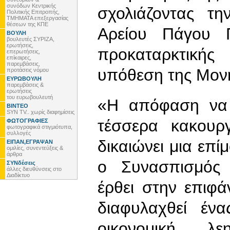
συνόδων Κεντρικής
σχολιάζοντας τη
Πολιτικής Επιτροπής,
ΤΜΗΜΑΤΑ επεξεργασίας
θέσεων της ΚΠΕ
Αρείου Πάγου Γ
ΒΟΥΛΗ
βουλευτές ΣΥΡΙΖΑ,
ερωτήσεις,
προκαταρκτική
επερωτήσεις,
επίκαιρες,
παρεμβάσεις,
υπόθεση της Μον
προτάσεις νόμου
ΕΥΡΩΒΟΥΛΗ
παρεμβάσεις &
ερωτήσεις
του ευρωβουλευτή
«Η απόφαση να 
ΒΙΝΤΕΟ
SYN TV.. χωρίς διαφημίσεις
τέσσερα κακουρ
ΦΩΤΟΓΡΑΦΙΕΣ
φωτογραφικά στιγμιότυπα,
συλλογές
δικαιώνει μια επί
ΕΙΠΑΝ,ΕΓΡΑΨΑΝ
ομιλίες, συνεντεύξεις &
άρθρα
ο Συνασπισμός 
ΣΥΝδέσεις
άλλες διευθύνσεις στο
Διαδίκτυο
έρθει στην επιφ
διαφυλαχθεί έν
οικονομική λ