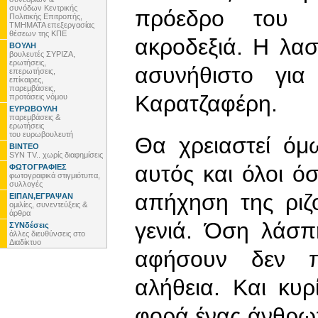
συνόδων Κεντρικής
πρόεδρο του 
Πολιτικής Επιτροπής,
ΤΜΗΜΑΤΑ επεξεργασίας
θέσεων της ΚΠΕ
ακροδεξιά. Η λασπ
ΒΟΥΛΗ
βουλευτές ΣΥΡΙΖΑ,
ερωτήσεις,
ασυνήθιστο για
επερωτήσεις,
επίκαιρες,
παρεμβάσεις,
Καρατζαφέρη.
προτάσεις νόμου
ΕΥΡΩΒΟΥΛΗ
παρεμβάσεις &
ερωτήσεις
του ευρωβουλευτή
Θα χρειαστεί όμ
ΒΙΝΤΕΟ
SYN TV.. χωρίς διαφημίσεις
αυτός και όλοι ό
ΦΩΤΟΓΡΑΦΙΕΣ
φωτογραφικά στιγμιότυπα,
συλλογές
απήχηση της ριζ
ΕΙΠΑΝ,ΕΓΡΑΨΑΝ
ομιλίες, συνεντεύξεις &
άρθρα
γενιά. Όση λάσπ
ΣΥΝδέσεις
άλλες διευθύνσεις στο
Διαδίκτυο
αφήσουν δεν π
αλήθεια. Και κυ
φορά ένας άνθρω