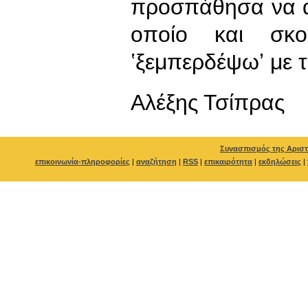
προσπάθησα να α
οποίο και σκ
ʽξεμπερδέψωʼ με
Αλέξης Τσίπρας
Συνασπισμός της Αριστ
επικοινωνία-πληροφορίες
|
αναζήτηση
|
RSS
|
επικαιρότητα
|
εκδηλώσεις
|