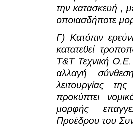
την κατασκευή , 
οποιασδήποτε μορ
Γ) Κατόπιν ερεύν
κατατεθεί τροπο
Τ&Τ Τεχνική Ο.Ε.
αλλαγή σύνθε
λειτουργίας τη
προκύπτει νομι
μορφής επαγγε
Προέδρου του Συ