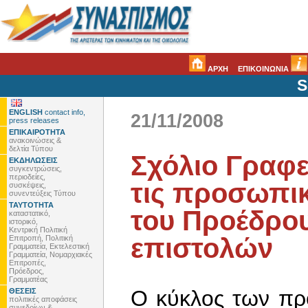
ΑΡΧΗ
ΕΠΙΚΟΙΝΩΝΙΑ
S
ENGLISH
contact info,
21/11/2008
press releases
ΕΠΙΚΑΙΡΟΤΗΤΑ
ανακοινώσεις &
δελτία Τύπου
Σχόλιο Γραφε
ΕΚΔΗΛΩΣΕΙΣ
συγκεντρώσεις,
περιοδείες,
τις προσωπικ
συσκέψεις,
συνεντεύξεις Τύπου
ΤΑΥΤΟΤΗΤΑ
του Προέδρου
καταστατικό,
ιστορικό,
Κεντρική Πολιτική
επιστολών
Επιτροπή, Πολιτική
Γραμματεία, Εκτελεστική
Γραμματεία, Νομαρχιακές
Επιτροπές,
Πρόεδρος,
Γραμματέας
Ο κύκλος των πρ
ΘΕΣΕΙΣ
πολιτικές αποφάσεις
συνεδρίων &