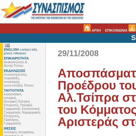
ΑΡΧΗ
ΕΠΙΚΟΙΝΩΝΙΑ
S
ENGLISH
contact info,
29/11/2008
press releases
ΕΠΙΚΑΙΡΟΤΗΤΑ
ανακοινώσεις &
δελτία Τύπου
Αποσπάσματα
ΕΚΔΗΛΩΣΕΙΣ
συγκεντρώσεις,
περιοδείες,
Προέδρου το
συσκέψεις,
συνεντεύξεις Τύπου
ΤΑΥΤΟΤΗΤΑ
Αλ.Τσίπρα στ
καταστατικό,
ιστορικό,
Κεντρική Πολιτική
του Κόμματο
Επιτροπή, Πολιτική
Γραμματεία, Εκτελεστική
Γραμματεία, Νομαρχιακές
Επιτροπές,
Αριστεράς στ
Πρόεδρος,
Γραμματέας
ΘΕΣΕΙΣ
πολιτικές αποφάσεις
συνεδρίων &