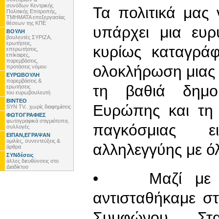
συνόδων Κεντρικής
Τα πολιτικά μας 
Πολιτικής Επιτροπής,
ΤΜΗΜΑΤΑ επεξεργασίας
θέσεων της ΚΠΕ
υπάρχει μια ευρ
ΒΟΥΛΗ
βουλευτές ΣΥΡΙΖΑ,
ερωτήσεις,
κυρίως καταγρά
επερωτήσεις,
επίκαιρες,
παρεμβάσεις,
ολοκλήρωση μιας 
προτάσεις νόμου
ΕΥΡΩΒΟΥΛΗ
παρεμβάσεις &
τη βαθιά δημο
ερωτήσεις
του ευρωβουλευτή
ΒΙΝΤΕΟ
Ευρώπης και τη
SYN TV.. χωρίς διαφημίσεις
ΦΩΤΟΓΡΑΦΙΕΣ
φωτογραφικά στιγμιότυπα,
παγκόσμιας ε
συλλογές
ΕΙΠΑΝ,ΕΓΡΑΨΑΝ
ομιλίες, συνεντεύξεις &
αλληλεγγύης με όλ
άρθρα
ΣΥΝδέσεις
άλλες διευθύνσεις στο
Διαδίκτυο
• Μαζί με το
αντισταθήκαμε σ
Συμφώνου Στα