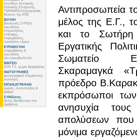
συνόδων Κεντρικής
Αντιπροσωπεία το
Πολιτικής Επιτροπής,
ΤΜΗΜΑΤΑ επεξεργασίας
θέσεων της ΚΠΕ
μέλος της Ε.Γ., 
ΒΟΥΛΗ
βουλευτές ΣΥΡΙΖΑ,
ερωτήσεις,
και το Σωτήρη
επερωτήσεις,
επίκαιρες,
παρεμβάσεις,
προτάσεις νόμου
Εργατικής Πολιτ
ΕΥΡΩΒΟΥΛΗ
παρεμβάσεις &
ερωτήσεις
Σωματείο Ερ
του ευρωβουλευτή
ΒΙΝΤΕΟ
SYN TV.. χωρίς διαφημίσεις
Σκαραμαγκά «Τρ
ΦΩΤΟΓΡΑΦΙΕΣ
φωτογραφικά στιγμιότυπα,
συλλογές
πρόεδρο Β.Καρακ
ΕΙΠΑΝ,ΕΓΡΑΨΑΝ
ομιλίες, συνεντεύξεις &
εκπρόσωποι των
άρθρα
ΣΥΝδέσεις
άλλες διευθύνσεις στο
ανησυχία τους
Διαδίκτυο
απολύσεων που 
μόνιμα εργαζόμενω