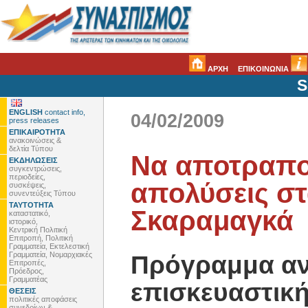
ΑΡΧΗ
ΕΠΙΚΟΙΝΩΝΙΑ
S
ENGLISH
contact info,
04/02/2009
press releases
ΕΠΙΚΑΙΡΟΤΗΤΑ
ανακοινώσεις &
δελτία Τύπου
Να αποτραπού
ΕΚΔΗΛΩΣΕΙΣ
συγκεντρώσεις,
περιοδείες,
απολύσεις σ
συσκέψεις,
συνεντεύξεις Τύπου
ΤΑΥΤΟΤΗΤΑ
Σκαραμαγκά
καταστατικό,
ιστορικό,
Κεντρική Πολιτική
Επιτροπή, Πολιτική
Γραμματεία, Εκτελεστική
Γραμματεία, Νομαρχιακές
Πρόγραμμα αν
Επιτροπές,
Πρόεδρος,
Γραμματέας
επισκευαστική
ΘΕΣΕΙΣ
πολιτικές αποφάσεις
συνεδρίων &