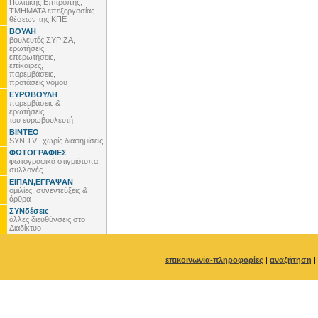
Πολιτικής Επιτροπής,
ΤΜΗΜΑΤΑ επεξεργασίας
θέσεων της ΚΠΕ
ΒΟΥΛΗ
βουλευτές ΣΥΡΙΖΑ,
ερωτήσεις,
επερωτήσεις,
επίκαιρες,
παρεμβάσεις,
προτάσεις νόμου
ΕΥΡΩΒΟΥΛΗ
παρεμβάσεις &
ερωτήσεις
του ευρωβουλευτή
ΒΙΝΤΕΟ
SYN TV.. χωρίς διαφημίσεις
ΦΩΤΟΓΡΑΦΙΕΣ
φωτογραφικά στιγμιότυπα,
συλλογές
ΕΙΠΑΝ,ΕΓΡΑΨΑΝ
ομιλίες, συνεντεύξεις &
άρθρα
ΣΥΝδέσεις
άλλες διευθύνσεις στο
Διαδίκτυο
επικοινωνία-πληροφορίες
|
αναζήτηση
|