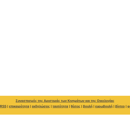
Συνασπισμός της Αριστεράς των Κινημάτων και της Οικολογίας
RSS
|
επικαιρότητα
|
εκδηλώσεις
|
ταυτότητα
|
θέσεις
|
βουλή
|
ευρωβουλή
|
βίντεο
|
φ