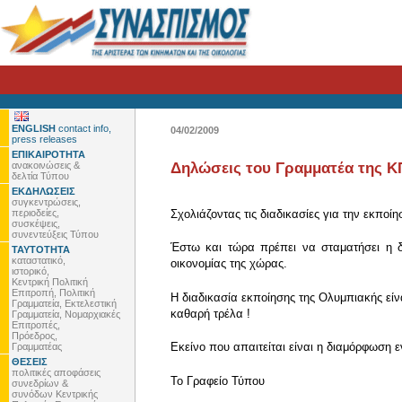
ENGLISH
contact info,
04/02/2009
press releases
ΕΠΙΚΑΙΡΟΤΗΤΑ
ανακοινώσεις &
Δηλώσεις του Γραμματέα της ΚΠ
δελτία Τύπου
ΕΚΔΗΛΩΣΕΙΣ
συγκεντρώσεις,
περιοδείες,
Σχολιάζοντας τις διαδικασίες για την εκπο
συσκέψεις,
συνεντεύξεις Τύπου
Έστω και τώρα πρέπει να σταματήσει η δ
ΤΑΥΤΟΤΗΤΑ
καταστατικό,
οικονομίας της χώρας.
ιστορικό,
Κεντρική Πολιτική
Επιτροπή, Πολιτική
Η διαδικασία εκποίησης της Ολυμπιακής είν
Γραμματεία, Εκτελεστική
καθαρή τρέλα !
Γραμματεία, Νομαρχιακές
Επιτροπές,
Πρόεδρος,
Εκείνο που απαιτείται είναι η διαμόρφωση 
Γραμματέας
ΘΕΣΕΙΣ
πολιτικές αποφάσεις
To Γραφείο Τύπου
συνεδρίων &
συνόδων Κεντρικής