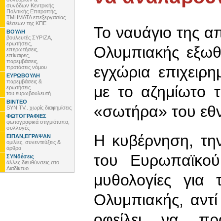
συνόδων Κεντρικής
Πολιτικής Επιτροπής,
ΤΜΗΜΑΤΑ επεξεργασίας
θέσεων της ΚΠΕ
Το ναυάγιο της α
ΒΟΥΛΗ
βουλευτές ΣΥΡΙΖΑ,
ερωτήσεις,
Ολυμπιακής εξωθ
επερωτήσεις,
επίκαιρες,
παρεμβάσεις,
εγχώρια επιχειρ
προτάσεις νόμου
ΕΥΡΩΒΟΥΛΗ
παρεμβάσεις &
με το αζημίωτο 
ερωτήσεις
του ευρωβουλευτή
ΒΙΝΤΕΟ
«σωτήρα» του εθν
SYN TV.. χωρίς διαφημίσεις
ΦΩΤΟΓΡΑΦΙΕΣ
φωτογραφικά στιγμιότυπα,
συλλογές
Η κυβέρνηση, τη
ΕΙΠΑΝ,ΕΓΡΑΨΑΝ
ομιλίες, συνεντεύξεις &
άρθρα
του Ευρωπαϊκού
ΣΥΝδέσεις
άλλες διευθύνσεις στο
Διαδίκτυο
μυθολογίες για 
Ολυμπιακής, αντί 
οφείλει να πρ