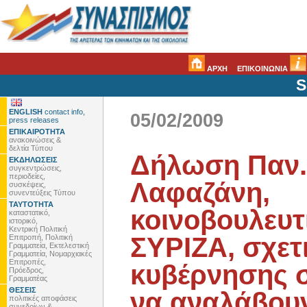
ΑΡΧΗ
ΕΠΙΚΟΙΝΩΝΙΑ
S
ENGLISH
contact info,
05/02/2009
press releases
ΕΠΙΚΑΙΡΟΤΗΤΑ
ανακοινώσεις &
δελτία Τύπου
Δήλωση Παν.
ΕΚΔΗΛΩΣΕΙΣ
συγκεντρώσεις,
περιοδείες,
Λαφαζάνη,
συσκέψεις,
συνεντεύξεις Τύπου
ΤΑΥΤΟΤΗΤΑ
κοινοβουλευ
καταστατικό,
ιστορικό,
Κεντρική Πολιτική
ΣΥΡΙΖΑ, σχετ
Επιτροπή, Πολιτική
Γραμματεία, Εκτελεστική
Γραμματεία, Νομαρχιακές
Επιτροπές,
κυβέρνησης σ
Πρόεδρος,
Γραμματέας
ΘΕΣΕΙΣ
να αναλάβου
πολιτικές αποφάσεις
συνεδρίων &