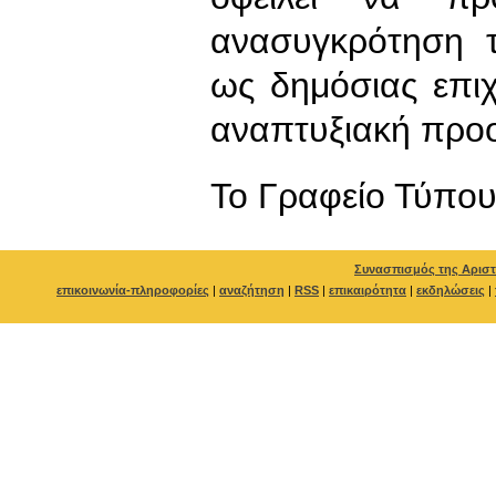
ανασυγκρότηση τ
ως δημόσιας επιχ
αναπτυξιακή προ
To Γραφείο Τύπο
Συνασπισμός της Αριστ
επικοινωνία-πληροφορίες
|
αναζήτηση
|
RSS
|
επικαιρότητα
|
εκδηλώσεις
|