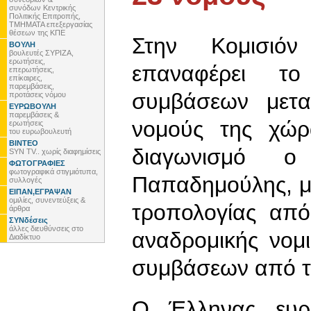
συνόδων Κεντρικής
Πολιτικής Επιτροπής,
ΤΜΗΜΑΤΑ επεξεργασίας
θέσεων της ΚΠΕ
Στην Κομισιόν
ΒΟΥΛΗ
βουλευτές ΣΥΡΙΖΑ,
ερωτήσεις,
επαναφέρει τ
επερωτήσεις,
επίκαιρες,
παρεμβάσεις,
συμβάσεων μετ
προτάσεις νόμου
ΕΥΡΩΒΟΥΛΗ
παρεμβάσεις &
νομούς της χώρ
ερωτήσεις
του ευρωβουλευτή
ΒΙΝΤΕΟ
διαγωνισμό ο 
SYN TV.. χωρίς διαφημίσεις
ΦΩΤΟΓΡΑΦΙΕΣ
φωτογραφικά στιγμιότυπα,
Παπαδημούλης, μ
συλλογές
ΕΙΠΑΝ,ΕΓΡΑΨΑΝ
ομιλίες, συνεντεύξεις &
τροπολογίας από
άρθρα
ΣΥΝδέσεις
άλλες διευθύνσεις στο
αναδρομικής νομ
Διαδίκτυο
συμβάσεων από τη
Ο Έλληνας ευρω