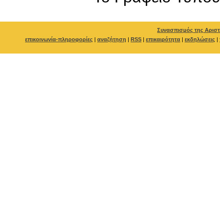
Συνασπισμός της Αριστ
επικοινωνία-πληροφορίες
|
αναζήτηση
|
RSS
|
επικαιρότητα
|
εκδηλώσεις
|