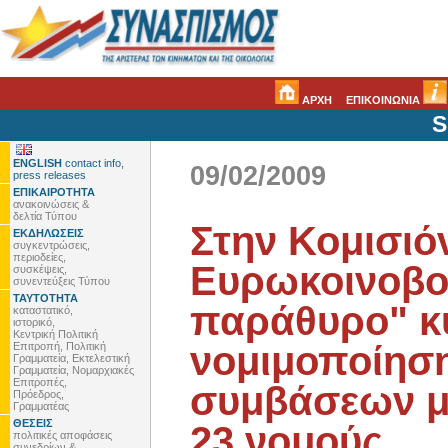
ΑΡΧΗ
ΕΠΙΚΟΙΝΩΝΙΑ
S
ENGLISH
contact info,
09/02/2009
press releases
ΕΠΙΚΑΙΡΟΤΗΤΑ
ανακοινώσεις &
δελτία Τύπου
Στην Κομισιόν
ΕΚΔΗΛΩΣΕΙΣ
συγκεντρώσεις,
περιοδείες,
Ευρωκοινοβού
συσκέψεις,
συνεντεύξεις Τύπου
ΤΑΥΤΟΤΗΤΑ
παράθυρο" κ
καταστατικό,
ιστορικό,
Κεντρική Πολιτική
νομιμοποίησ
Επιτροπή, Πολιτική
Γραμματεία, Εκτελεστική
Γραμματεία, Νομαρχιακές
Επιτροπές,
συμβάσεων μ
Πρόεδρος,
Γραμματέας
ΘΕΣΕΙΣ
23 νομούς
πολιτικές αποφάσεις
συνεδρίων &