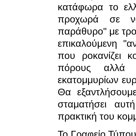
κατάφωρα το ελλη
προχωρά σε νο
παράθυρο" με τρο
επικαλούμενη "α
που ροκανίζει κο
πόρους αλλά
εκατομμυρίων ευρώ
Θα εξαντλήσουμ
σταματήσει αυτ
πρακτική του κομμ
To Γραφείο Τύπο