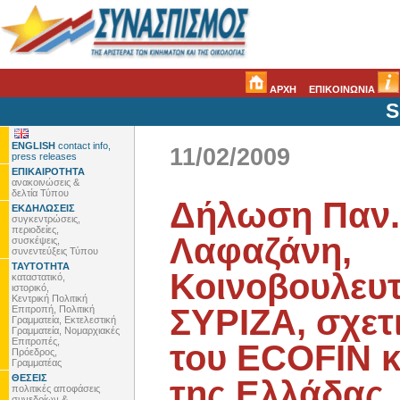
ΑΡΧΗ
ΕΠΙΚΟΙΝΩΝΙΑ
S
ENGLISH
contact info,
11/02/2009
press releases
ΕΠΙΚΑΙΡΟΤΗΤΑ
ανακοινώσεις &
δελτία Τύπου
Δήλωση Παν.
ΕΚΔΗΛΩΣΕΙΣ
συγκεντρώσεις,
περιοδείες,
Λαφαζάνη,
συσκέψεις,
συνεντεύξεις Τύπου
ΤΑΥΤΟΤΗΤΑ
Κοινοβουλευ
καταστατικό,
ιστορικό,
Κεντρική Πολιτική
ΣΥΡΙΖΑ, σχετι
Επιτροπή, Πολιτική
Γραμματεία, Εκτελεστική
Γραμματεία, Νομαρχιακές
Επιτροπές,
του ECOFIN κ
Πρόεδρος,
Γραμματέας
ΘΕΣΕΙΣ
της Ελλάδας
πολιτικές αποφάσεις
συνεδρίων &