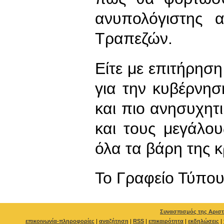
ανυπολόγιστης α
Τραπεζών.
Είτε με επιτήρηση
για την κυβέρνηση
και πιο ανησυχητι
και τους μεγάλου
όλα τα βάρη της 
To Γραφείο Τύπο
Συνασπισμός της Αριστ
επικοινωνία-πληροφορίες
|
αναζήτηση
|
RSS
|
επικαιρότητα
|
εκδηλώσεις
|