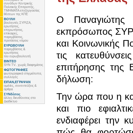
συνόδων Κεντρικής
Πολιτικής Επιτροπής,
ΤΜΗΜΑΤΑ επεξεργασίας
θέσεων της ΚΠΕ
Ο Παναγιώτης Λ
ΒΟΥΛΗ
βουλευτές ΣΥΡΙΖΑ,
ερωτήσεις,
εκπρόσωπος ΣΥΡΙ
επερωτήσεις,
επίκαιρες,
παρεμβάσεις,
και Κοινωνικής Π
προτάσεις νόμου
ΕΥΡΩΒΟΥΛΗ
παρεμβάσεις &
τις κατευθύνσε
ερωτήσεις
του ευρωβουλευτή
ΒΙΝΤΕΟ
επιτήρησης της 
SYN TV.. χωρίς διαφημίσεις
ΦΩΤΟΓΡΑΦΙΕΣ
φωτογραφικά στιγμιότυπα,
δήλωση:
συλλογές
ΕΙΠΑΝ,ΕΓΡΑΨΑΝ
ομιλίες, συνεντεύξεις &
άρθρα
Την ώρα που η κα
ΣΥΝδέσεις
άλλες διευθύνσεις στο
Διαδίκτυο
και πιο εφιαλτι
ενδιαφέρει την κ
πώς θα φορτώσο