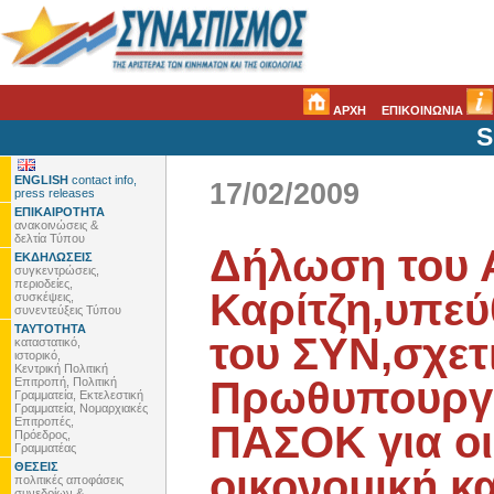
ΑΡΧΗ
ΕΠΙΚΟΙΝΩΝΙΑ
S
ENGLISH
contact info,
17/02/2009
press releases
ΕΠΙΚΑΙΡΟΤΗΤΑ
ανακοινώσεις &
δελτία Τύπου
Δήλωση του 
ΕΚΔΗΛΩΣΕΙΣ
συγκεντρώσεις,
περιοδείες,
Καρίτζη,υπε
συσκέψεις,
συνεντεύξεις Τύπου
ΤΑΥΤΟΤΗΤΑ
του ΣΥΝ,σχετ
καταστατικό,
ιστορικό,
Κεντρική Πολιτική
Πρωθυπουργο
Επιτροπή, Πολιτική
Γραμματεία, Εκτελεστική
Γραμματεία, Νομαρχιακές
Επιτροπές,
ΠΑΣΟΚ για οι
Πρόεδρος,
Γραμματέας
ΘΕΣΕΙΣ
οικονομική κ
πολιτικές αποφάσεις
συνεδρίων &