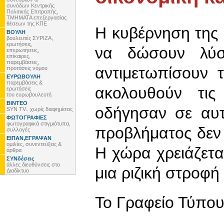
συνόδων Κεντρικής
Πολιτικής Επιτροπής,
ΤΜΗΜΑΤΑ επεξεργασίας
θέσεων της ΚΠΕ
Η κυβέρνηση της
ΒΟΥΛΗ
βουλευτές ΣΥΡΙΖΑ,
ερωτήσεις,
να δώσουν λύσ
επερωτήσεις,
επίκαιρες,
παρεμβάσεις,
αντιμετωπίσουν 
προτάσεις νόμου
ΕΥΡΩΒΟΥΛΗ
παρεμβάσεις &
ακολουθούν τις
ερωτήσεις
του ευρωβουλευτή
ΒΙΝΤΕΟ
οδήγησαν σε αυτ
SYN TV.. χωρίς διαφημίσεις
ΦΩΤΟΓΡΑΦΙΕΣ
φωτογραφικά στιγμιότυπα,
προβλήματος δεν μ
συλλογές
ΕΙΠΑΝ,ΕΓΡΑΨΑΝ
ομιλίες, συνεντεύξεις &
Η χώρα χρειάζετα
άρθρα
ΣΥΝδέσεις
άλλες διευθύνσεις στο
μια ριζική στροφή
Διαδίκτυο
To Γραφείο Τύπο