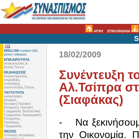
ΑΡΧΗ
ΕΠΙΚΟΙΝΩΝΙΑ
S
ENGLISH
contact info,
18/02/2009
press releases
ΕΠΙΚΑΙΡΟΤΗΤΑ
ανακοινώσεις &
δελτία Τύπου
Συνέντευξη τ
ΕΚΔΗΛΩΣΕΙΣ
συγκεντρώσεις,
περιοδείες,
Αλ.Τσίπρα σ
συσκέψεις,
συνεντεύξεις Τύπου
ΤΑΥΤΟΤΗΤΑ
(Σιαφάκας)
καταστατικό,
ιστορικό,
Κεντρική Πολιτική
Επιτροπή, Πολιτική
Γραμματεία, Εκτελεστική
Γραμματεία, Νομαρχιακές
Επιτροπές,
- Να ξεκινήσουμε
Πρόεδρος,
Γραμματέας
την Οικονομία. Π
ΘΕΣΕΙΣ
πολιτικές αποφάσεις
συνεδρίων &