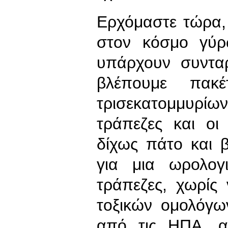
Ερχόμαστε τώρα,
στον κόσμο γύ
υπάρχουν συνταρα
βλέπουμε πακέ
τρισεκατομμυρί
τράπεζες και οι 
δίχως πάτο και 
για μια ωρολογ
τράπεζες, χωρίς
τοξικών ομολόγω
από τις ΗΠΑ, α