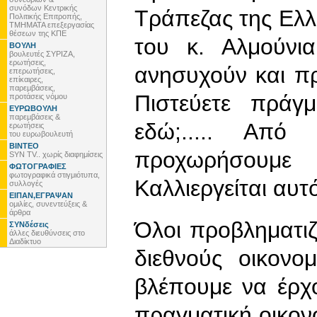
συνόδων Κεντρικής
Τράπεζας της Ελλ
Πολιτικής Επιτροπής,
ΤΜΗΜΑΤΑ επεξεργασίας
θέσεων της ΚΠΕ
του κ. Αλμούνια
ΒΟΥΛΗ
βουλευτές ΣΥΡΙΖΑ,
ερωτήσεις,
ανησυχούν και πρ
επερωτήσεις,
επίκαιρες,
παρεμβάσεις,
Πιστεύετε πράγμ
προτάσεις νόμου
ΕΥΡΩΒΟΥΛΗ
παρεμβάσεις &
εδώ;..... Από
ερωτήσεις
του ευρωβουλευτή
ΒΙΝΤΕΟ
προχωρήσουμε 
SYN TV.. χωρίς διαφημίσεις
ΦΩΤΟΓΡΑΦΙΕΣ
φωτογραφικά στιγμιότυπα,
Καλλιεργείται αυτό
συλλογές
ΕΙΠΑΝ,ΕΓΡΑΨΑΝ
ομιλίες, συνεντεύξεις &
άρθρα
Όλοι προβληματιζ
ΣΥΝδέσεις
άλλες διευθύνσεις στο
Διαδίκτυο
διεθνούς οικονο
βλέπουμε να έρχο
πραγματική οικονο