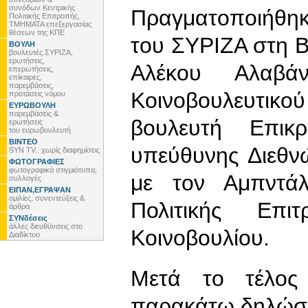
συνόδων Κεντρικής
Πραγματοποιήθηκ
Πολιτικής Επιτροπής,
ΤΜΗΜΑΤΑ επεξεργασίας
θέσεων της ΚΠΕ
του ΣΥΡΙΖΑ στη 
ΒΟΥΛΗ
βουλευτές ΣΥΡΙΖΑ,
ερωτήσεις,
Αλέκου Αλαβά
επερωτήσεις,
επίκαιρες,
παρεμβάσεις,
Κοινοβουλευτικο
προτάσεις νόμου
ΕΥΡΩΒΟΥΛΗ
παρεμβάσεις &
βουλευτή Επικ
ερωτήσεις
του ευρωβουλευτή
ΒΙΝΤΕΟ
υπεύθυνης Διεθν
SYN TV.. χωρίς διαφημίσεις
ΦΩΤΟΓΡΑΦΙΕΣ
φωτογραφικά στιγμιότυπα,
με τον Αμπντά
συλλογές
ΕΙΠΑΝ,ΕΓΡΑΨΑΝ
ομιλίες, συνεντεύξεις &
Πολιτικής Επι
άρθρα
ΣΥΝδέσεις
άλλες διευθύνσεις στο
Κοινοβουλίου.
Διαδίκτυο
Μετά το τέλος 
παρακάτω δηλώσε