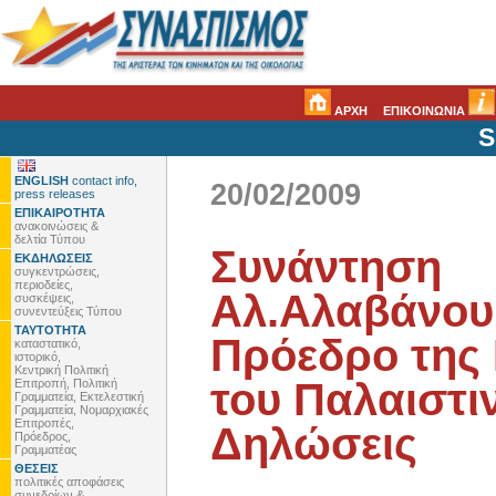
ΑΡΧΗ
ΕΠΙΚΟΙΝΩΝΙΑ
S
ENGLISH
contact info,
20/02/2009
press releases
ΕΠΙΚΑΙΡΟΤΗΤΑ
ανακοινώσεις &
δελτία Τύπου
Συνάντηση
ΕΚΔΗΛΩΣΕΙΣ
συγκεντρώσεις,
περιοδείες,
Αλ.Αλαβάνου 
συσκέψεις,
συνεντεύξεις Τύπου
ΤΑΥΤΟΤΗΤΑ
Πρόεδρο της 
καταστατικό,
ιστορικό,
Κεντρική Πολιτική
του Παλαιστι
Επιτροπή, Πολιτική
Γραμματεία, Εκτελεστική
Γραμματεία, Νομαρχιακές
Επιτροπές,
Δηλώσεις
Πρόεδρος,
Γραμματέας
ΘΕΣΕΙΣ
πολιτικές αποφάσεις
συνεδρίων &