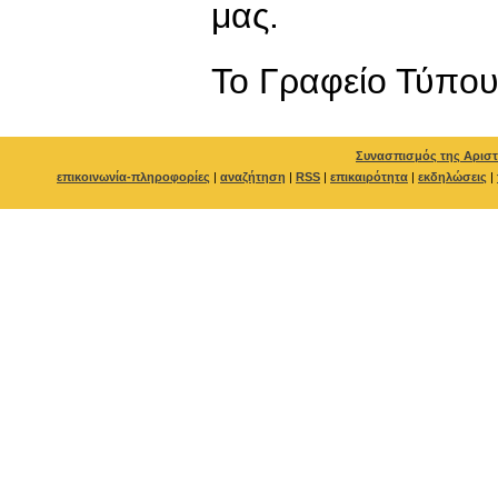
μας.
To Γραφείο Τύπο
Συνασπισμός της Αριστ
επικοινωνία-πληροφορίες
|
αναζήτηση
|
RSS
|
επικαιρότητα
|
εκδηλώσεις
|