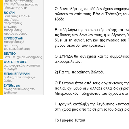
Πολιτικής Επιτροπής,
ΤΜΗΜΑΤΑ επεξεργασίας
θέσεων της ΚΠΕ
Oι δανειολήπτες, επειδή δεν έχουν ενημερω
ΒΟΥΛΗ
σώσουν το σπίτι τους. Εάν οι Τράπεζες το
βουλευτές ΣΥΡΙΖΑ,
έξοδα.
ερωτήσεις,
επερωτήσεις,
επίκαιρες,
Επειδή λόγω της οικονομικής κρίσης και 
παρεμβάσεις,
προτάσεις νόμου
τις δόσεις των δανείων τους, η κυβέρνηση θ
ΕΥΡΩΒΟΥΛΗ
δίνει με τη συναίνεση και της ηγεσίας το
παρεμβάσεις &
γίνουν σκλάβοι των τραπεζών.
ερωτήσεις
του ευρωβουλευτή
ΒΙΝΤΕΟ
Ο ΣΥΡΙΖΑ θα συνεχίσει και τις συμβολικέ
SYN TV.. χωρίς διαφημίσεις
μικροοφειλετών.
ΦΩΤΟΓΡΑΦΙΕΣ
φωτογραφικά στιγμιότυπα,
συλλογές
2) Για την παραίτηση Βελτρόνι
ΕΙΠΑΝ,ΕΓΡΑΨΑΝ
ομιλίες, συνεντεύξεις &
άρθρα
Ο Βελτρόνι ήταν από τους αρχιτέκτονες της
ΣΥΝδέσεις
Ιταλία, όχι μόνο δεν άλλαξε αλλά διαχειρί
άλλες διευθύνσεις στο
Διαδίκτυο
Μπερλουσκόνι, οδηγώντας ταυτόχρονα στο π
Η τραγική κατάληξη της λεγόμενης κεντρο
στη χώρα μας από τις σειρήνες του διαχειρι
To Γραφείο Τύπου