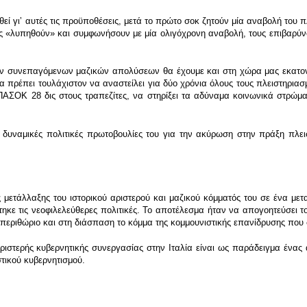
θεί γιʼ αυτές τις προϋποθέσεις, μετά το πρώτο σοκ ζητούν μία αναβολή του
υς «λυπηθούν» και συμφωνήσουν με μία ολιγόχρονη αναβολή, τους επιβαρύν
των συνεπαγόμενων μαζικών απολύσεων θα έχουμε και στη χώρα μας εκατο
α πρέπει τουλάχιστον να αναστείλει για δύο χρόνια όλους τους πλειστηριασμ
υ ΠΑΣΟΚ 28 δις στους τραπεζίτες, να στηρίξει τα αδύναμα κοινωνικά στρώμ
ς δυναμικές πολιτικές πρωτοβουλίες του για την ακύρωση στην πράξη πλει
 μετάλλαξης του ιστορικού αριστερού και μαζικού κόμματός του σε ένα μετ
στηκε τις νεοφιλελεύθερες πολιτικές. Το αποτέλεσμα ήταν να απογοητεύσει 
εριθώριο και στη διάσπαση το κόμμα της κομμουνιστικής επανίδρυσης που 
αριστερής κυβερνητικής συνεργασίας στην Ιταλία είναι ως παράδειγμα έν
στικού κυβερνητισμού.