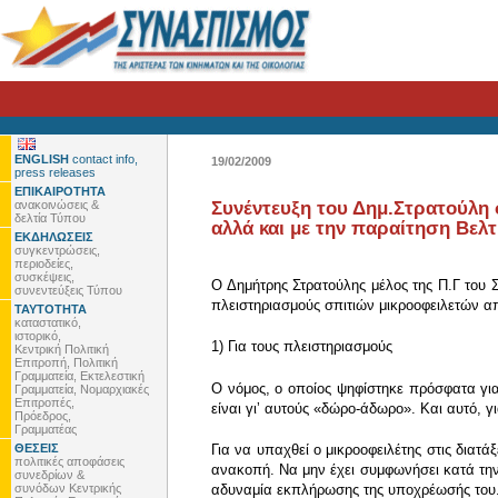
ENGLISH
contact info,
19/02/2009
press releases
ΕΠΙΚΑΙΡΟΤΗΤΑ
ανακοινώσεις &
Συνέντευξη του Δημ.Στρατούλη 
δελτία Τύπου
αλλά και με την παραίτηση Βελτ
ΕΚΔΗΛΩΣΕΙΣ
συγκεντρώσεις,
περιοδείες,
συσκέψεις,
Ο Δημήτρης Στρατούλης μέλος της Π.Γ του Σ
συνεντεύξεις Τύπου
πλειστηριασμούς σπιτιών μικροοφειλετών απ
ΤΑΥΤΟΤΗΤΑ
καταστατικό,
ιστορικό,
1) Για τους πλειστηριασμούς
Κεντρική Πολιτική
Επιτροπή, Πολιτική
Γραμματεία, Εκτελεστική
Ο νόμος, ο οποίος ψηφίστηκε πρόσφατα για
Γραμματεία, Νομαρχιακές
Επιτροπές,
είναι γιʼ αυτούς «δώρο-άδωρο». Και αυτό, γ
Πρόεδρος,
Γραμματέας
ΘΕΣΕΙΣ
Για να υπαχθεί ο μικροοφειλέτης στις διατ
πολιτικές αποφάσεις
ανακοπή. Να μην έχει συμφωνήσει κατά την
συνεδρίων &
συνόδων Κεντρικής
αδυναμία εκπλήρωσης της υποχρέωσής του. Ν