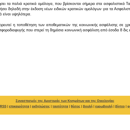
σει τα παλιά κρατικά ομόλογα, που βρίσκονται σήμερα στα ασφαλιστικά Ταμ
ήσει δηλαδή στην έκδοση νέων ειδικών κρατικών ομολόγων για τα Ασφαλιστι
 είναι υψηλότερα.
ρευτεί η τοποθέτηση των αποθεματικών της κοινωνικής ασφάλισης σε χρη
σφοροδιαφυγής που στερεί τη δημόσια κοινωνική ασφάλιση από έσοδα 8 δις 
Συνασπισμός της Αριστεράς των Κινημάτων και της Οικολογίας
RSS
|
επικαιρότητα
|
εκδηλώσεις
|
ταυτότητα
|
θέσεις
|
βουλή
|
ευρωβουλή
|
βίντεο
|
φ