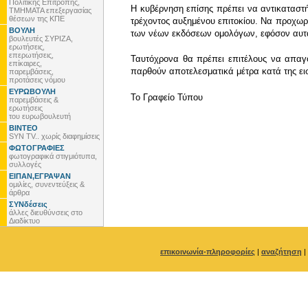
Πολιτικής Επιτροπής,
Η κυβέρνηση επίσης πρέπει να αντικαταστή
ΤΜΗΜΑΤΑ επεξεργασίας
θέσεων της ΚΠΕ
τρέχοντος αυξημένου επιτοκίου. Να προχωρ
ΒΟΥΛΗ
των νέων εκδόσεων ομολόγων, εφόσον αυτά
βουλευτές ΣΥΡΙΖΑ,
ερωτήσεις,
επερωτήσεις,
Ταυτόχρονα θα πρέπει επιτέλους να απαγο
επίκαιρες,
παρθούν αποτελεσματικά μέτρα κατά της ει
παρεμβάσεις,
προτάσεις νόμου
ΕΥΡΩΒΟΥΛΗ
To Γραφείο Τύπου
παρεμβάσεις &
ερωτήσεις
του ευρωβουλευτή
ΒΙΝΤΕΟ
SYN TV.. χωρίς διαφημίσεις
ΦΩΤΟΓΡΑΦΙΕΣ
φωτογραφικά στιγμιότυπα,
συλλογές
ΕΙΠΑΝ,ΕΓΡΑΨΑΝ
ομιλίες, συνεντεύξεις &
άρθρα
ΣΥΝδέσεις
άλλες διευθύνσεις στο
Διαδίκτυο
επικοινωνία-πληροφορίες
|
αναζήτηση
|