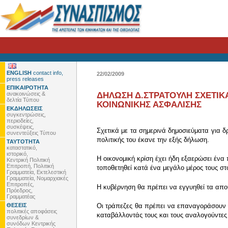
ENGLISH
contact info,
22/02/2009
press releases
ΕΠΙΚΑΙΡΟΤΗΤΑ
ανακοινώσεις &
ΔΗΛΩΣΗ Δ.ΣΤΡΑΤΟΥΛΗ ΣΧΕΤΙΚ
δελτία Τύπου
ΚΟΙΝΩΝΙΚΗΣ ΑΣΦΑΛΙΣΗΣ
ΕΚΔΗΛΩΣΕΙΣ
συγκεντρώσεις,
περιοδείες,
συσκέψεις,
Σχετικά με τα σημερινά δημοσιεύματα για 
συνεντεύξεις Τύπου
πολιτικής του έκανε την εξής δήλωση.
ΤΑΥΤΟΤΗΤΑ
καταστατικό,
ιστορικό,
Η οικονομική κρίση έχει ήδη εξαερώσει έν
Κεντρική Πολιτική
Επιτροπή, Πολιτική
τοποθετηθεί κατά ένα μεγάλο μέρος τους στ
Γραμματεία, Εκτελεστική
Γραμματεία, Νομαρχιακές
Επιτροπές,
Η κυβέρνηση θα πρέπει να εγγυηθεί τα αποθ
Πρόεδρος,
Γραμματέας
ΘΕΣΕΙΣ
Οι τράπεζες θα πρέπει να επαναγοράσουν α
πολιτικές αποφάσεις
καταβάλλοντάς τους και τους αναλογούντες
συνεδρίων &
συνόδων Κεντρικής