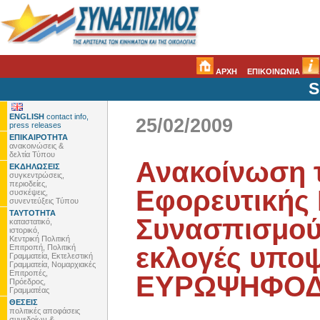
ΑΡΧΗ
ΕΠΙΚΟΙΝΩΝΙΑ
S
ENGLISH
contact info,
25/02/2009
press releases
ΕΠΙΚΑΙΡΟΤΗΤΑ
ανακοινώσεις &
δελτία Τύπου
Ανακοίνωση τ
ΕΚΔΗΛΩΣΕΙΣ
συγκεντρώσεις,
περιοδείες,
Εφορευτικής
συσκέψεις,
συνεντεύξεις Τύπου
ΤΑΥΤΟΤΗΤΑ
Συνασπισμού 
καταστατικό,
ιστορικό,
Κεντρική Πολιτική
εκλογές υποψ
Επιτροπή, Πολιτική
Γραμματεία, Εκτελεστική
Γραμματεία, Νομαρχιακές
Επιτροπές,
ΕΥΡΩΨΗΦΟΔ
Πρόεδρος,
Γραμματέας
ΘΕΣΕΙΣ
πολιτικές αποφάσεις
συνεδρίων &