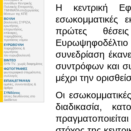
συνόδων Κεντρικής
H κεντρική Εφ
Πολιτικής Επιτροπής,
ΤΜΗΜΑΤΑ επεξεργασίας
θέσεων της ΚΠΕ
εσωκομματικές 
ΒΟΥΛΗ
βουλευτές ΣΥΡΙΖΑ,
ερωτήσεις,
πρώτες θέσε
επερωτήσεις,
επίκαιρες,
παρεμβάσεις,
Ευρωψηφοδέλτιο 
προτάσεις νόμου
ΕΥΡΩΒΟΥΛΗ
παρεμβάσεις &
συνεδρίαση έκανε
ερωτήσεις
του ευρωβουλευτή
ΒΙΝΤΕΟ
συντρόφων και σ
SYN TV.. χωρίς διαφημίσεις
ΦΩΤΟΓΡΑΦΙΕΣ
φωτογραφικά στιγμιότυπα,
μέχρι την ορισθεί
συλλογές
ΕΙΠΑΝ,ΕΓΡΑΨΑΝ
ομιλίες, συνεντεύξεις &
άρθρα
Οι εσωκομματικές
ΣΥΝδέσεις
άλλες διευθύνσεις στο
Διαδίκτυο
διαδικασία, κα
πραγματοποιείτ
στόχος της κεντρι