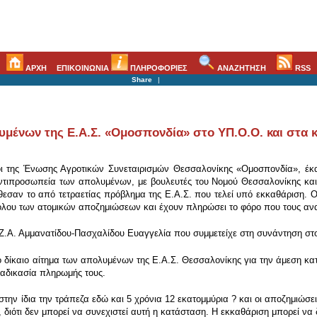
ΑΡΧΗ
ΕΠΙΚΟΙΝΩΝΙΑ
ΠΛΗΡΟΦΟΡΙΕΣ
ΑΝΑΖΗΤΗΣΗ
RSS
Share
|
ένων της Ε.Α.Σ. «Ομοσπονδία» στο ΥΠ.Ο.Ο. και στα κε
οι της Ένωσης Αγροτικών Συνεταιρισμών Θεσσαλονίκης «Ομοσπονδία», έκ
Αντιπροσωπεία των απολυμένων, με βουλευτές του Νομού Θεσσαλονίκης και
ξέθεσαν το από τετραετίας πρόβλημα της Ε.Α.Σ. που τελεί υπό εκκαθάριση. 
νόλου των ατομικών αποζημιώσεων και έχουν πληρώσει το φόρο που τους ανα
ΙΖ.Α. Αμμανατίδου-Πασχαλίδου Ευαγγελία που συμμετείχε στη συνάντηση στο 
το δίκαιο αίτημα των απολυμένων της Ε.Α.Σ. Θεσσαλονίκης για την άμεση κ
ιαδικασία πληρωμής τους.
 στην ίδια την τράπεζα εδώ και 5 χρόνια 12 εκατομμύρια ? και οι αποζημιώσει
διότι δεν μπορεί να συνεχιστεί αυτή η κατάσταση. Η εκκαθάριση μπορεί να 