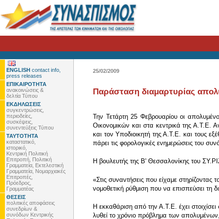
ENGLISH
contact info,
25/02/2009
press releases
ΕΠΙΚΑΙΡΟΤΗΤΑ
ανακοινώσεις &
Παράσταση διαμαρτυρίας απολυμ
δελτία Τύπου
ΕΚΔΗΛΩΣΕΙΣ
συγκεντρώσεις,
περιοδείες,
Την Τετάρτη 25 Φεβρουαρίου οι απολυμέν
συσκέψεις,
Οικονομικών και στα κεντρικά της Α.Τ.Ε. 
συνεντεύξεις Τύπου
και τον Υποδιοικητή της Α.Τ.Ε. και τους ε
ΤΑΥΤΟΤΗΤΑ
καταστατικό,
πάρει τις φορολογικές ενημερώσεις του συ
ιστορικό,
Κεντρική Πολιτική
Επιτροπή, Πολιτική
Η βουλευτής της Β' Θεσσαλονίκης του ΣΥ.Ρ
Γραμματεία, Εκτελεστική
Γραμματεία, Νομαρχιακές
Επιτροπές,
«Στις συναντήσεις που είχαμε στηρίζοντας 
Πρόεδρος,
νομοθετική ρύθμιση που να επισπεύσει τη δ
Γραμματέας
ΘΕΣΕΙΣ
πολιτικές αποφάσεις
Η εκκαθάριση από την Α.Τ.Ε. έχει στοιχίσει
συνεδρίων &
συνόδων Κεντρικής
λυθεί το χρόνιο πρόβλημα των απολυμένων, 