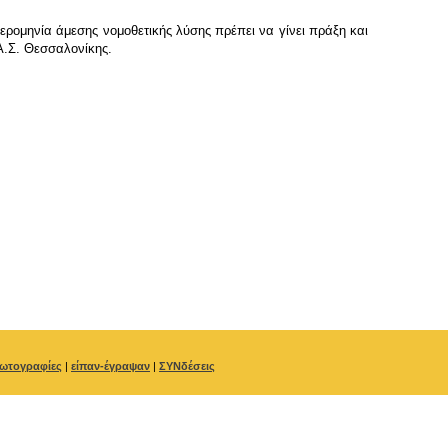
ερομηνία άμεσης νομοθετικής λύσης πρέπει να γίνει πράξη και
Α.Σ. Θεσσαλονίκης.
ωτογραφίες
|
είπαν-έγραψαν
|
ΣΥΝδέσεις