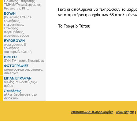
Πολιτικής Επιτροπής,
ΤΜΗΜΑΤΑ επεξεργασίας
θέσεων της ΚΠΕ
Γιατί οι απολυμένοι να πληρώσουν το μάρμα
ΒΟΥΛΗ
να σταματήσει η ομηρία των 68 απολυμένων.
βουλευτές ΣΥΡΙΖΑ,
ερωτήσεις,
επερωτήσεις,
To Γραφείο Τύπου
επίκαιρες,
παρεμβάσεις,
προτάσεις νόμου
ΕΥΡΩΒΟΥΛΗ
παρεμβάσεις &
ερωτήσεις
του ευρωβουλευτή
ΒΙΝΤΕΟ
SYN TV.. χωρίς διαφημίσεις
ΦΩΤΟΓΡΑΦΙΕΣ
φωτογραφικά στιγμιότυπα,
συλλογές
ΕΙΠΑΝ,ΕΓΡΑΨΑΝ
ομιλίες, συνεντεύξεις &
άρθρα
ΣΥΝδέσεις
άλλες διευθύνσεις στο
Διαδίκτυο
επικοινωνία-πληροφορίες
|
αναζήτηση
|