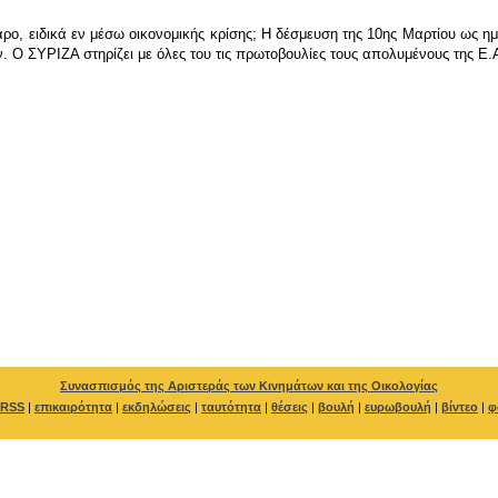
ρο, ειδικά εν μέσω οικονομικής κρίσης; Η δέσμευση της 10ης Μαρτίου ως ημ
 Ο ΣΥΡΙΖΑ στηρίζει με όλες του τις πρωτοβουλίες τους απολυμένους της Ε.
Συνασπισμός της Αριστεράς των Κινημάτων και της Οικολογίας
RSS
|
επικαιρότητα
|
εκδηλώσεις
|
ταυτότητα
|
θέσεις
|
βουλή
|
ευρωβουλή
|
βίντεο
|
φ