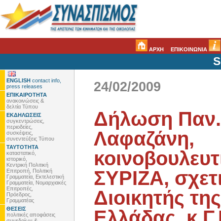
ΑΡΧΗ
ΕΠΙΚΟΙΝΩΝΙΑ
S
ENGLISH
contact info,
24/02/2009
press releases
ΕΠΙΚΑΙΡΟΤΗΤΑ
ανακοινώσεις &
δελτία Τύπου
Δήλωση Παν.
ΕΚΔΗΛΩΣΕΙΣ
συγκεντρώσεις,
περιοδείες,
Λαφαζάνη,
συσκέψεις,
συνεντεύξεις Τύπου
ΤΑΥΤΟΤΗΤΑ
κοινοβουλευ
καταστατικό,
ιστορικό,
Κεντρική Πολιτική
ΣΥΡΙΖΑ, σχετι
Επιτροπή, Πολιτική
Γραμματεία, Εκτελεστική
Γραμματεία, Νομαρχιακές
Επιτροπές,
Διοικητής τη
Πρόεδρος,
Γραμματέας
ΘΕΣΕΙΣ
Ελλάδας, κ.Γ
πολιτικές αποφάσεις
συνεδρίων &