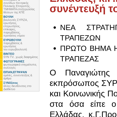
συνόδων Κεντρικής
συνέντευξή τ
Πολιτικής Επιτροπής,
ΤΜΗΜΑΤΑ επεξεργασίας
θέσεων της ΚΠΕ
ΒΟΥΛΗ
βουλευτές ΣΥΡΙΖΑ,
ερωτήσεις,
ΝΕΑ ΣΤΡΑΤΗ
επερωτήσεις,
επίκαιρες,
παρεμβάσεις,
ΤΡΑΠΕΖΩΝ
προτάσεις νόμου
ΕΥΡΩΒΟΥΛΗ
παρεμβάσεις &
ΠΡΩΤΟ ΒΗΜΑ Η
ερωτήσεις
του ευρωβουλευτή
ΒΙΝΤΕΟ
ΤΡΑΠΕΖΑΣ
SYN TV.. χωρίς διαφημίσεις
ΦΩΤΟΓΡΑΦΙΕΣ
φωτογραφικά στιγμιότυπα,
συλλογές
Ο Παναγιώτης Λ
ΕΙΠΑΝ,ΕΓΡΑΨΑΝ
ομιλίες, συνεντεύξεις &
άρθρα
εκπρόσωπος ΣΥΡΙ
ΣΥΝδέσεις
άλλες διευθύνσεις στο
Διαδίκτυο
και Κοινωνικής Π
στα όσα είπε ο
Ελλάδας, κ.Γ.Πρ