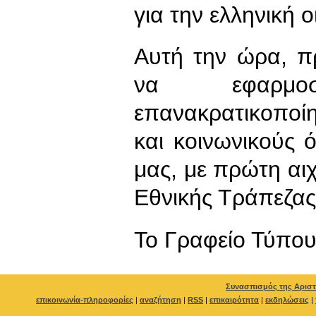
για την ελληνική 
Αυτή την ώρα, πρ
να εφαρμοσ
επανακρατικοποί
και κοινωνικούς
μας, με πρώτη αι
Εθνικής Τράπεζας
To Γραφείο Τύπο
Συνασπισμός της Αριστ
επικοινωνία-πληροφορίες
|
αναζήτηση
|
RSS
|
επικαιρότητα
|
εκδηλώσεις
|