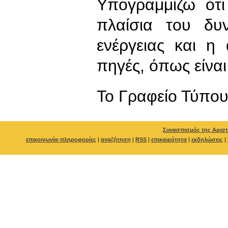
Υπογραμμίζω ότι
πλαίσια του δυ
ενέργειας και 
πηγές, όπως είναι
To Γραφείο Τύπο
Συνασπισμός της Αριστ
επικοινωνία-πληροφορίες
|
αναζήτηση
|
RSS
|
επικαιρότητα
|
εκδηλώσεις
|