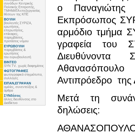
συνόδων Κεντρικής
ο Παναγιώτης Λ
Πολιτικής Επιτροπής,
ΤΜΗΜΑΤΑ επεξεργασίας
θέσεων της ΚΠΕ
Εκπρόσωπος ΣΥΡΙ
ΒΟΥΛΗ
βουλευτές ΣΥΡΙΖΑ,
ερωτήσεις,
αρμόδιο τμήμα Σ
επερωτήσεις,
επίκαιρες,
παρεμβάσεις,
γραφεία του 
προτάσεις νόμου
ΕΥΡΩΒΟΥΛΗ
παρεμβάσεις &
Διευθύνοντα
ερωτήσεις
του ευρωβουλευτή
ΒΙΝΤΕΟ
Αθανασόπουλο 
SYN TV.. χωρίς διαφημίσεις
ΦΩΤΟΓΡΑΦΙΕΣ
φωτογραφικά στιγμιότυπα,
Αντιπρόεδρο της
συλλογές
ΕΙΠΑΝ,ΕΓΡΑΨΑΝ
ομιλίες, συνεντεύξεις &
άρθρα
Μετά τη συνάν
ΣΥΝδέσεις
άλλες διευθύνσεις στο
Διαδίκτυο
δηλώσεις:
ΑΘΑΝΑΣΟΠΟΥΛ