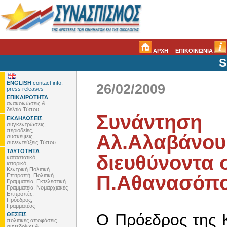
ΑΡΧΗ
ΕΠΙΚΟΙΝΩΝΙΑ
S
ENGLISH
contact info,
26/02/2009
press releases
ΕΠΙΚΑΙΡΟΤΗΤΑ
ανακοινώσεις &
δελτία Τύπου
Συνάντηση
ΕΚΔΗΛΩΣΕΙΣ
συγκεντρώσεις,
περιοδείες,
Αλ.Αλαβάνου
συσκέψεις,
συνεντεύξεις Τύπου
ΤΑΥΤΟΤΗΤΑ
διευθύνοντα
καταστατικό,
ιστορικό,
Κεντρική Πολιτική
Π.Αθανασόπ
Επιτροπή, Πολιτική
Γραμματεία, Εκτελεστική
Γραμματεία, Νομαρχιακές
Επιτροπές,
Πρόεδρος,
Γραμματέας
Ο Πρόεδρος της 
ΘΕΣΕΙΣ
πολιτικές αποφάσεις
συνεδρίων &