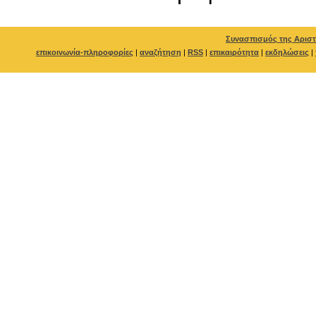
Συνασπισμός της Αριστ
επικοινωνία-πληροφορίες
|
αναζήτηση
|
RSS
|
επικαιρότητα
|
εκδηλώσεις
|