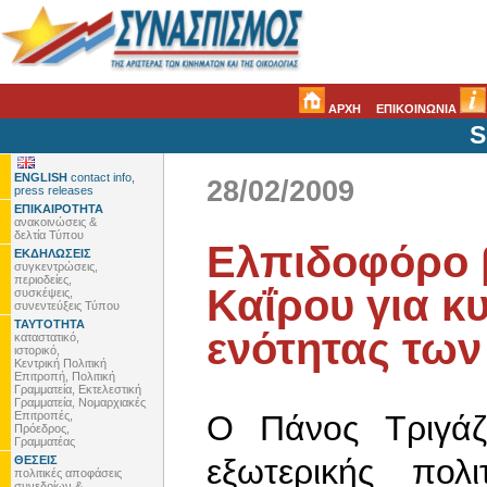
ΑΡΧΗ
ΕΠΙΚΟΙΝΩΝΙΑ
S
ENGLISH
contact info,
28/02/2009
press releases
ΕΠΙΚΑΙΡΟΤΗΤΑ
ανακοινώσεις &
δελτία Τύπου
Ελπιδοφόρο 
ΕΚΔΗΛΩΣΕΙΣ
συγκεντρώσεις,
περιοδείες,
Καΐρου για κ
συσκέψεις,
συνεντεύξεις Τύπου
ΤΑΥΤΟΤΗΤΑ
ενότητας των
καταστατικό,
ιστορικό,
Κεντρική Πολιτική
Επιτροπή, Πολιτική
Γραμματεία, Εκτελεστική
Γραμματεία, Νομαρχιακές
Επιτροπές,
Ο Πάνος Τριγάζ
Πρόεδρος,
Γραμματέας
εξωτερικής πολ
ΘΕΣΕΙΣ
πολιτικές αποφάσεις
συνεδρίων &