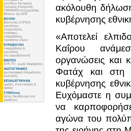
συνόδων Κεντρικής
ακόλουθη δήλωση
Πολιτικής Επιτροπής,
ΤΜΗΜΑΤΑ επεξεργασίας
θέσεων της ΚΠΕ
κυβέρνησης εθνικ
ΒΟΥΛΗ
βουλευτές ΣΥΡΙΖΑ,
ερωτήσεις,
επερωτήσεις,
επίκαιρες,
«Αποτελεί ελπι
παρεμβάσεις,
προτάσεις νόμου
ΕΥΡΩΒΟΥΛΗ
Καΐρου ανάμε
παρεμβάσεις &
ερωτήσεις
του ευρωβουλευτή
οργανώσεις και 
ΒΙΝΤΕΟ
SYN TV.. χωρίς διαφημίσεις
Φατάχ και στη 
ΦΩΤΟΓΡΑΦΙΕΣ
φωτογραφικά στιγμιότυπα,
συλλογές
κυβέρνησης εθνικ
ΕΙΠΑΝ,ΕΓΡΑΨΑΝ
ομιλίες, συνεντεύξεις &
άρθρα
Ευχόμαστε η συμ
ΣΥΝδέσεις
άλλες διευθύνσεις στο
Διαδίκτυο
να καρποφορήσε
αγώνα του πολύπ
της ειρήνης στη 