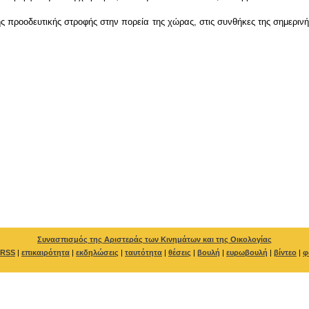
 προοδευτικής στροφής στην πορεία της χώρας, στις συνθήκες της σημερινής 
Συνασπισμός της Αριστεράς των Κινημάτων και της Οικολογίας
RSS
|
επικαιρότητα
|
εκδηλώσεις
|
ταυτότητα
|
θέσεις
|
βουλή
|
ευρωβουλή
|
βίντεο
|
φ