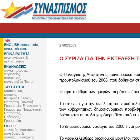
ENGLISH
contact info,
27/02/2009
press releases
ΕΠΙΚΑΙΡΟΤΗΤΑ
ανακοινώσεις &
Ο ΣΥΡΙΖΑ ΓΙΑ ΤΗΝ ΕΚΤΕΛΕΣΗ 
δελτία Τύπου
ΕΚΔΗΛΩΣΕΙΣ
συγκεντρώσεις,
περιοδείες,
Ο Παναγιώτης Λαφαζάνης, κοινοβουλευτικός
συσκέψεις,
προϋπολογισμού του 2008, που δόθηκαν στη
συνεντεύξεις Τύπου
ΤΑΥΤΟΤΗΤΑ
καταστατικό,
«Παρά το έθιμο των ημερών, οι μάσκες έπε
ιστορικό,
Κεντρική Πολιτική
Επιτροπή, Πολιτική
Τα στοιχεία για την εκτέλεση του προϋπολ
Γραμματεία, Εκτελεστική
των κυβερνητικών δημοσιονομικών προβλέψε
Γραμματεία, Νομαρχιακές
Επιτροπές,
βρίσκονται σε πολύ χειρότερη θέση ακόμα κ
Πρόεδρος,
Γραμματέας
ΘΕΣΕΙΣ
Το δημοσιονομικό ναυάγιο του 2008 είναι μ
πολιτικές αποφάσεις
συνεδρίων &
συνόδων Κεντρικής
Το νεοφιλελεύθερο οικονομικό μοντέλο, που