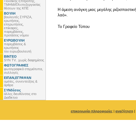
Πολιτικής Επιτροπής,
ΤΜΗΜΑΤΑ επεξεργασίας
θέσεων της ΚΠΕ
Η άμεση ανάγκη μιας μεγάλης ριζοσπαστικής
ΒΟΥΛΗ
λαό».
βουλευτές ΣΥΡΙΖΑ,
ερωτήσεις,
επερωτήσεις,
To Γραφείο Τύπου
επίκαιρες,
παρεμβάσεις,
προτάσεις νόμου
ΕΥΡΩΒΟΥΛΗ
παρεμβάσεις &
ερωτήσεις
του ευρωβουλευτή
ΒΙΝΤΕΟ
SYN TV.. χωρίς διαφημίσεις
ΦΩΤΟΓΡΑΦΙΕΣ
φωτογραφικά στιγμιότυπα,
συλλογές
ΕΙΠΑΝ,ΕΓΡΑΨΑΝ
ομιλίες, συνεντεύξεις &
άρθρα
ΣΥΝδέσεις
άλλες διευθύνσεις στο
Διαδίκτυο
επικοινωνία-πληροφορίες
|
αναζήτηση
|