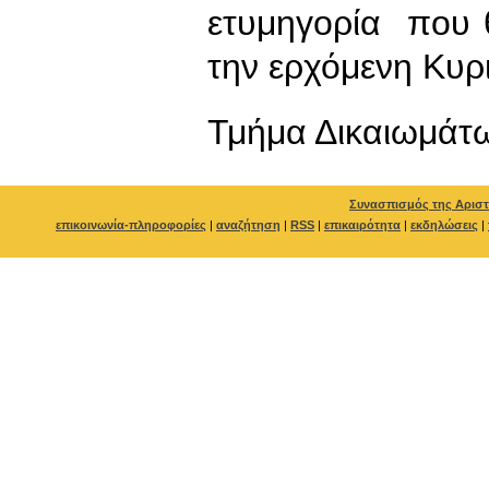
ετυμηγορία που θ
την ερχό
Τμήμα Δικαιωμάτ
Συνασπισμός της Αριστ
επικοινωνία-πληροφορίες
|
αναζήτηση
|
RSS
|
επικαιρότητα
|
εκδηλώσεις
|