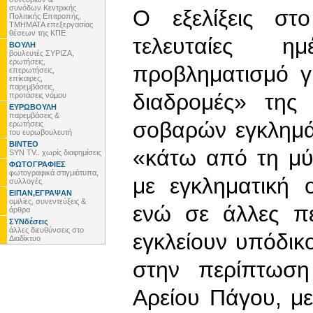
συνόδων Κεντρικής
Ο εξελίξεις στ
Πολιτικής Επιτροπής,
ΤΜΗΜΑΤΑ επεξεργασίας
θέσεων της ΚΠΕ
τελευταίες η
ΒΟΥΛΗ
βουλευτές ΣΥΡΙΖΑ,
ερωτήσεις,
προβληματισμό γι
επερωτήσεις,
επίκαιρες,
παρεμβάσεις,
διαδρομές» της
προτάσεις νόμου
ΕΥΡΩΒΟΥΛΗ
παρεμβάσεις &
σοβαρών εγκλημά
ερωτήσεις
του ευρωβουλευτή
ΒΙΝΤΕΟ
«κάτω από τη μύ
SYN TV.. χωρίς διαφημίσεις
ΦΩΤΟΓΡΑΦΙΕΣ
φωτογραφικά στιγμιότυπα,
με εγκληματική 
συλλογές
ΕΙΠΑΝ,ΕΓΡΑΨΑΝ
ομιλίες, συνεντεύξεις &
ενώ σε άλλες πε
άρθρα
ΣΥΝδέσεις
άλλες διευθύνσεις στο
εγκλείουν υπόδι
Διαδίκτυο
στην περίπτωση
Αρείου Πάγου, μ