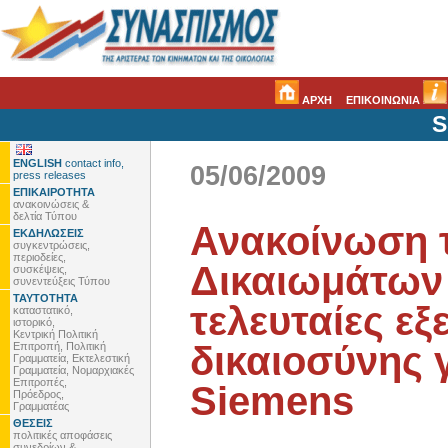
ΑΡΧΗ
ΕΠΙΚΟΙΝΩΝΙΑ
S
ENGLISH
contact info,
05/06/2009
press releases
ΕΠΙΚΑΙΡΟΤΗΤΑ
ανακοινώσεις &
δελτία Τύπου
Ανακοίνωση 
ΕΚΔΗΛΩΣΕΙΣ
συγκεντρώσεις,
περιοδείες,
Δικαιωμάτων 
συσκέψεις,
συνεντεύξεις Τύπου
ΤΑΥΤΟΤΗΤΑ
τελευταίες εξ
καταστατικό,
ιστορικό,
Κεντρική Πολιτική
δικαιοσύνης 
Επιτροπή, Πολιτική
Γραμματεία, Εκτελεστική
Γραμματεία, Νομαρχιακές
Επιτροπές,
Siemens
Πρόεδρος,
Γραμματέας
ΘΕΣΕΙΣ
πολιτικές αποφάσεις
συνεδρίων &