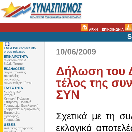
ΑΡΧΗ
ΕΠΙΚΟΙΝΩΝΙΑ
S
ENGLISH
contact info,
10/06/2009
press releases
ΕΠΙΚΑΙΡΟΤΗΤΑ
ανακοινώσεις &
δελτία Τύπου
Δήλωση του Δ
ΕΚΔΗΛΩΣΕΙΣ
συγκεντρώσεις,
περιοδείες,
τέλος της συν
συσκέψεις,
συνεντεύξεις Τύπου
ΤΑΥΤΟΤΗΤΑ
ΣΥΝ
καταστατικό,
ιστορικό,
Κεντρική Πολιτική
Επιτροπή, Πολιτική
Γραμματεία, Εκτελεστική
Γραμματεία, Νομαρχιακές
Επιτροπές,
Σχετικά με τη συ
Πρόεδρος,
Γραμματέας
εκλογικά αποτελ
ΘΕΣΕΙΣ
πολιτικές αποφάσεις
συνεδρίων &