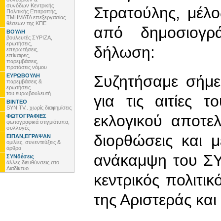
συνόδων Κεντρικής
Στρατούλης, μέλο
Πολιτικής Επιτροπής,
ΤΜΗΜΑΤΑ επεξεργασίας
θέσεων της ΚΠΕ
από δημοσιογρ
ΒΟΥΛΗ
βουλευτές ΣΥΡΙΖΑ,
ερωτήσεις,
δήλωση:
επερωτήσεις,
επίκαιρες,
παρεμβάσεις,
προτάσεις νόμου
ΕΥΡΩΒΟΥΛΗ
Συζητήσαμε σήμε
παρεμβάσεις &
ερωτήσεις
του ευρωβουλευτή
για τις αιτίες 
ΒΙΝΤΕΟ
SYN TV.. χωρίς διαφημίσεις
εκλογικού αποτελ
ΦΩΤΟΓΡΑΦΙΕΣ
φωτογραφικά στιγμιότυπα,
συλλογές
διορθώσεις και 
ΕΙΠΑΝ,ΕΓΡΑΨΑΝ
ομιλίες, συνεντεύξεις &
άρθρα
ανάκαμψη του ΣΥ
ΣΥΝδέσεις
άλλες διευθύνσεις στο
Διαδίκτυο
κεντρικός πολιτικ
της Αριστεράς και