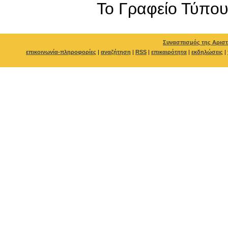
To Γραφείο Τύπο
Συνασπισμός της Αριστ
επικοινωνία-πληροφορίες
|
αναζήτηση
|
RSS
|
επικαιρότητα
|
εκδηλώσεις
|