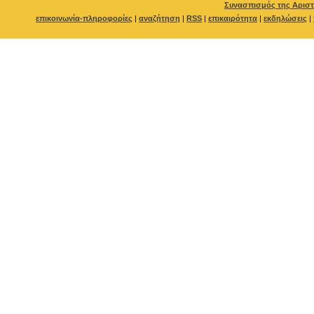
Συνασπισμός της Αριστ
επικοινωνία-πληροφορίες
|
αναζήτηση
|
RSS
|
επικαιρότητα
|
εκδηλώσεις
|