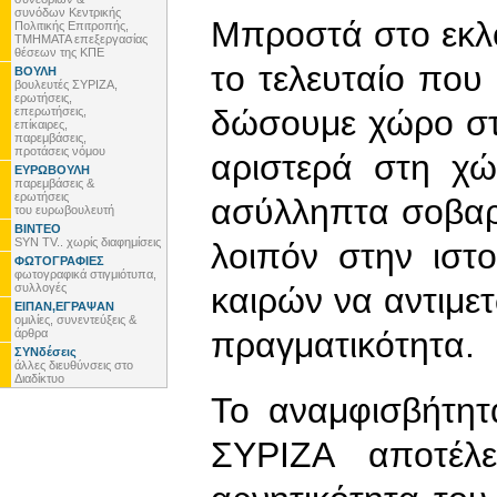
συνόδων Κεντρικής
Μπροστά στο εκλο
Πολιτικής Επιτροπής,
ΤΜΗΜΑΤΑ επεξεργασίας
θέσεων της ΚΠΕ
το τελευταίο που
ΒΟΥΛΗ
βουλευτές ΣΥΡΙΖΑ,
ερωτήσεις,
δώσουμε χώρο στ
επερωτήσεις,
επίκαιρες,
παρεμβάσεις,
προτάσεις νόμου
αριστερά στη χώ
ΕΥΡΩΒΟΥΛΗ
παρεμβάσεις &
ερωτήσεις
ασύλληπτα σοβαρ
του ευρωβουλευτή
ΒΙΝΤΕΟ
SYN TV.. χωρίς διαφημίσεις
λοιπόν στην ιστ
ΦΩΤΟΓΡΑΦΙΕΣ
φωτογραφικά στιγμιότυπα,
συλλογές
καιρών να αντιμε
ΕΙΠΑΝ,ΕΓΡΑΨΑΝ
ομιλίες, συνεντεύξεις &
πραγματικότητα.
άρθρα
ΣΥΝδέσεις
άλλες διευθύνσεις στο
Διαδίκτυο
Το αναμφισβήτητ
ΣΥΡΙΖΑ αποτέλ