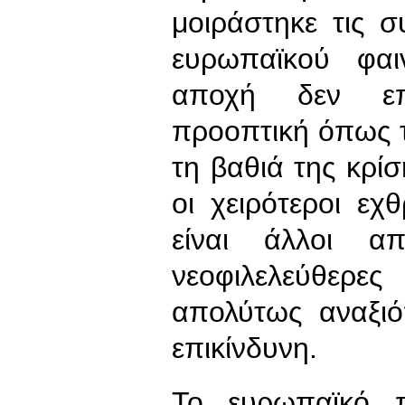
μοιράστηκε τις 
ευρωπαϊκού φα
αποχή δεν επι
προοπτική όπως τ
τη βαθιά της κρίσ
οι χειρότεροι εχ
είναι άλλοι α
νεοφιλελεύθερε
απολύτως αναξιό
επικίνδυνη.
Το ευρωπαϊκό π