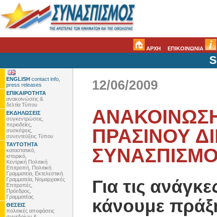
ΑΡΧΗ
ΕΠΙΚΟΙΝΩΝΙΑ
S
ENGLISH
contact info,
12/06/2009
press releases
ΕΠΙΚΑΙΡΟΤΗΤΑ
ανακοινώσεις &
δελτία Τύπου
ΑΝΑΚΟΙΝΩΣΗ
ΕΚΔΗΛΩΣΕΙΣ
συγκεντρώσεις,
περιοδείες,
ΠΡΑΣΙΝΟΥ Δ
συσκέψεις,
συνεντεύξεις Τύπου
ΤΑΥΤΟΤΗΤΑ
ΣΥΝΑΣΠΙΣΜ
καταστατικό,
ιστορικό,
Κεντρική Πολιτική
Επιτροπή, Πολιτική
Γραμματεία, Εκτελεστική
Γραμματεία, Νομαρχιακές
Για τις ανάγκ
Επιτροπές,
Πρόεδρος,
Γραμματέας
κάνουμε πράξ
ΘΕΣΕΙΣ
πολιτικές αποφάσεις
συνεδρίων &