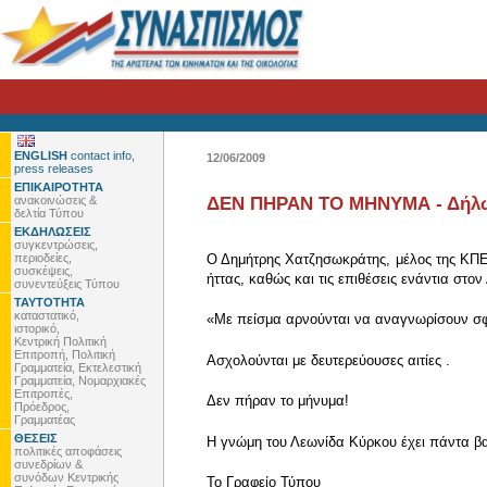
ENGLISH
contact info,
12/06/2009
press releases
ΕΠΙΚΑΙΡΟΤΗΤΑ
ανακοινώσεις &
ΔΕΝ ΠΗΡΑΝ ΤΟ ΜΗΝΥΜΑ - Δήλω
δελτία Τύπου
ΕΚΔΗΛΩΣΕΙΣ
συγκεντρώσεις,
περιοδείες,
Ο Δημήτρης Χατζησωκράτης, μέλος της ΚΠΕ
συσκέψεις,
ήττας, καθώς και τις επιθέσεις ενάντια στ
συνεντεύξεις Τύπου
ΤΑΥΤΟΤΗΤΑ
καταστατικό,
«Με πείσμα αρνούνται να αναγνωρίσουν σφά
ιστορικό,
Κεντρική Πολιτική
Επιτροπή, Πολιτική
Ασχολούνται με δευτερεύουσες αιτίες .
Γραμματεία, Εκτελεστική
Γραμματεία, Νομαρχιακές
Επιτροπές,
Δεν πήραν το μήνυμα!
Πρόεδρος,
Γραμματέας
ΘΕΣΕΙΣ
Η γνώμη του Λεωνίδα Κύρκου έχει πάντα β
πολιτικές αποφάσεις
συνεδρίων &
συνόδων Κεντρικής
To Γραφείο Τύπου