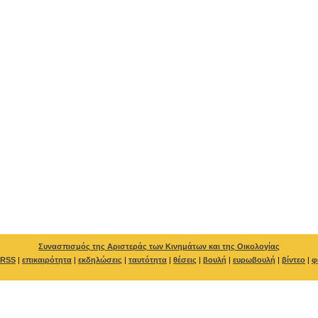
Συνασπισμός της Αριστεράς των Κινημάτων και της Οικολογίας
RSS
|
επικαιρότητα
|
εκδηλώσεις
|
ταυτότητα
|
θέσεις
|
βουλή
|
ευρωβουλή
|
βίντεο
|
φ