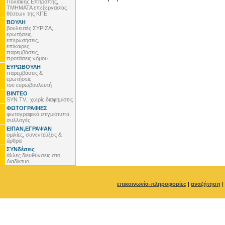
Πολιτικής Επιτροπής,
ΤΜΗΜΑΤΑ επεξεργασίας
θέσεων της ΚΠΕ
ΒΟΥΛΗ
βουλευτές ΣΥΡΙΖΑ,
ερωτήσεις,
επερωτήσεις,
επίκαιρες,
παρεμβάσεις,
προτάσεις νόμου
ΕΥΡΩΒΟΥΛΗ
παρεμβάσεις &
ερωτήσεις
του ευρωβουλευτή
ΒΙΝΤΕΟ
SYN TV.. χωρίς διαφημίσεις
ΦΩΤΟΓΡΑΦΙΕΣ
φωτογραφικά στιγμιότυπα,
συλλογές
ΕΙΠΑΝ,ΕΓΡΑΨΑΝ
ομιλίες, συνεντεύξεις &
άρθρα
ΣΥΝδέσεις
άλλες διευθύνσεις στο
Διαδίκτυο
επικοινωνία-πληροφορίες
|
αναζήτηση
|