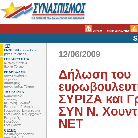
ΑΡΧΗ
ΕΠΙΚΟΙΝΩΝΙΑ
S
ENGLISH
contact info,
12/06/2009
press releases
ΕΠΙΚΑΙΡΟΤΗΤΑ
ανακοινώσεις &
δελτία Τύπου
Δήλωση του
ΕΚΔΗΛΩΣΕΙΣ
συγκεντρώσεις,
περιοδείες,
ευρωβουλευτ
συσκέψεις,
συνεντεύξεις Τύπου
ΤΑΥΤΟΤΗΤΑ
ΣΥΡΙΖΑ και Γ
καταστατικό,
ιστορικό,
Κεντρική Πολιτική
ΣΥΝ Ν. Χουντ
Επιτροπή, Πολιτική
Γραμματεία, Εκτελεστική
Γραμματεία, Νομαρχιακές
Επιτροπές,
ΝΕΤ
Πρόεδρος,
Γραμματέας
ΘΕΣΕΙΣ
πολιτικές αποφάσεις
συνεδρίων &