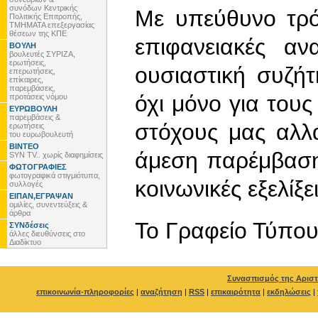
συνόδων Κεντρικής
Με υπεύθυνο τρό
Πολιτικής Επιτροπής,
ΤΜΗΜΑΤΑ επεξεργασίας
θέσεων της ΚΠΕ
επιφανειακές αν
ΒΟΥΛΗ
βουλευτές ΣΥΡΙΖΑ,
ερωτήσεις,
ουσιαστική συζή
επερωτήσεις,
επίκαιρες,
παρεμβάσεις,
όχι μόνο για του
προτάσεις νόμου
ΕΥΡΩΒΟΥΛΗ
παρεμβάσεις &
στόχους μας αλλ
ερωτήσεις
του ευρωβουλευτή
ΒΙΝΤΕΟ
άμεση παρέμβαση 
SYN TV.. χωρίς διαφημίσεις
ΦΩΤΟΓΡΑΦΙΕΣ
φωτογραφικά στιγμιότυπα,
κοινωνικές εξελίξει
συλλογές
ΕΙΠΑΝ,ΕΓΡΑΨΑΝ
ομιλίες, συνεντεύξεις &
άρθρα
To Γραφείο Τύπο
ΣΥΝδέσεις
άλλες διευθύνσεις στο
Διαδίκτυο
Συνασπισμός της Αριστ
επικοινωνία-πληροφορίες
|
αναζήτηση
|
RSS
|
επικαιρότητα
|
εκδηλώσεις
|