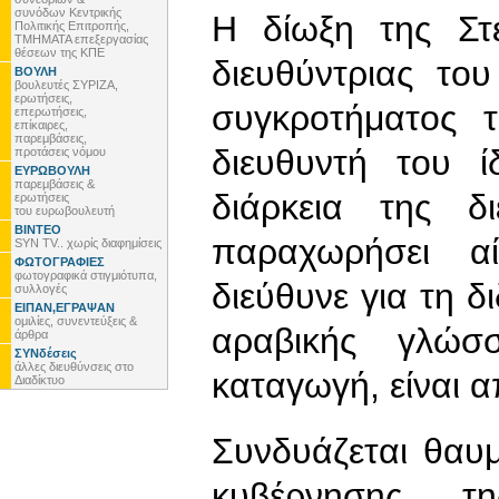
συνόδων Κεντρικής
Η δίωξη της Στ
Πολιτικής Επιτροπής,
ΤΜΗΜΑΤΑ επεξεργασίας
θέσεων της ΚΠΕ
διευθύντριας το
ΒΟΥΛΗ
βουλευτές ΣΥΡΙΖΑ,
ερωτήσεις,
συγκροτήματος 
επερωτήσεις,
επίκαιρες,
παρεμβάσεις,
διευθυντή του ί
προτάσεις νόμου
ΕΥΡΩΒΟΥΛΗ
παρεμβάσεις &
διάρκεια της δι
ερωτήσεις
του ευρωβουλευτή
ΒΙΝΤΕΟ
παραχωρήσει α
SYN TV.. χωρίς διαφημίσεις
ΦΩΤΟΓΡΑΦΙΕΣ
φωτογραφικά στιγμιότυπα,
διεύθυνε για τη δ
συλλογές
ΕΙΠΑΝ,ΕΓΡΑΨΑΝ
ομιλίες, συνεντεύξεις &
αραβικής γλώσ
άρθρα
ΣΥΝδέσεις
άλλες διευθύνσεις στο
καταγωγή, είναι α
Διαδίκτυο
Συνδυάζεται θαυ
κυβέρνησης 