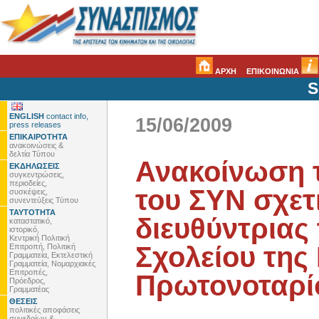
ΑΡΧΗ
ΕΠΙΚΟΙΝΩΝΙΑ
S
ENGLISH
contact info,
15/06/2009
press releases
ΕΠΙΚΑΙΡΟΤΗΤΑ
ανακοινώσεις &
δελτία Τύπου
Ανακοίνωση τ
ΕΚΔΗΛΩΣΕΙΣ
συγκεντρώσεις,
περιοδείες,
του ΣΥΝ σχετι
συσκέψεις,
συνεντεύξεις Τύπου
ΤΑΥΤΟΤΗΤΑ
διευθύντριας
καταστατικό,
ιστορικό,
Κεντρική Πολιτική
Σχολείου της
Επιτροπή, Πολιτική
Γραμματεία, Εκτελεστική
Γραμματεία, Νομαρχιακές
Επιτροπές,
Πρωτονοταρί
Πρόεδρος,
Γραμματέας
ΘΕΣΕΙΣ
πολιτικές αποφάσεις
συνεδρίων &