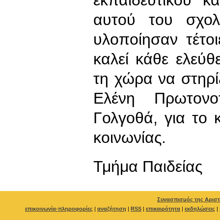
αυτού του σχολ
υλοποίησαν τέτοι
καλεί κάθε ελεύ
τη χώρα να στηρίξ
Ελένη Πρωτονο
Γολγοθά, για το
κοινωνίας.
Τμήμα Παιδείας
Συνασπισμός της Αριστ
επικοινωνία-πληροφορίες
|
αναζήτηση
|
RSS
|
επικαιρότητα
|
εκδηλώσεις
|