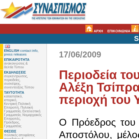
ΑΡΧΗ
ΕΠΙΚΟΙΝΩΝΙΑ
S
ENGLISH
contact info,
17/06/2009
press releases
ΕΠΙΚΑΙΡΟΤΗΤΑ
ανακοινώσεις &
δελτία Τύπου
Περιοδεία το
ΕΚΔΗΛΩΣΕΙΣ
συγκεντρώσεις,
περιοδείες,
Αλέξη Τσίπρα
συσκέψεις,
συνεντεύξεις Τύπου
ΤΑΥΤΟΤΗΤΑ
περιοχή του 
καταστατικό,
ιστορικό,
Κεντρική Πολιτική
Επιτροπή, Πολιτική
Γραμματεία, Εκτελεστική
Γραμματεία, Νομαρχιακές
Επιτροπές,
Ο Πρόεδρος του 
Πρόεδρος,
Γραμματέας
Αποστόλου, μέλο
ΘΕΣΕΙΣ
πολιτικές αποφάσεις
συνεδρίων &