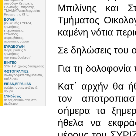
συνόδων Κεντρικής
Μπιλίνης και Σ
Πολιτικής Επιτροπής,
ΤΜΗΜΑΤΑ επεξεργασίας
θέσεων της ΚΠΕ
Τμήματος Οικολο
ΒΟΥΛΗ
βουλευτές ΣΥΡΙΖΑ,
ερωτήσεις,
καμένη νότια περι
επερωτήσεις,
επίκαιρες,
παρεμβάσεις,
προτάσεις νόμου
ΕΥΡΩΒΟΥΛΗ
Σε δηλώσεις του 
παρεμβάσεις &
ερωτήσεις
του ευρωβουλευτή
ΒΙΝΤΕΟ
Για τη δολοφονία
SYN TV.. χωρίς διαφημίσεις
ΦΩΤΟΓΡΑΦΙΕΣ
φωτογραφικά στιγμιότυπα,
συλλογές
Κατ΄ αρχήν θα ή
ΕΙΠΑΝ,ΕΓΡΑΨΑΝ
ομιλίες, συνεντεύξεις &
άρθρα
τον αποτροπια
ΣΥΝδέσεις
άλλες διευθύνσεις στο
Διαδίκτυο
σήμερα τα ξημε
ήθελα να εκφρά
μέρους του ΣΥΡΙΖ