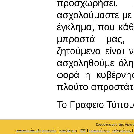
προσχωρήσει.
ασχολούμαστε με 
έγκλημα, που κάθ
μπροστά μας, 
ζητούμενο είναι
ασχοληθούμε όλη
φορά η κυβέρνησ
πλούτο απροστάτ
To Γραφείο Τύπο
Συνασπισμός της Αριστ
επικοινωνία-πληροφορίες
|
αναζήτηση
|
RSS
|
επικαιρότητα
|
εκδηλώσεις
|