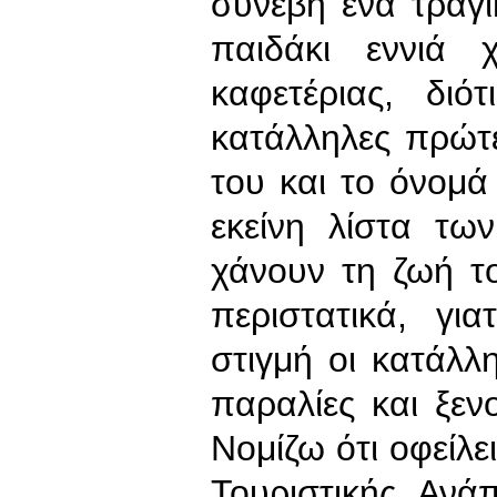
συνέβη ένα τραγι
παιδάκι εννιά 
καφετέριας, δι
κατάλληλες πρώτε
του και το όνομά
εκείνη λίστα τ
χάνουν τη ζωή τ
περιστατικά, γι
στιγμή οι κατάλ
παραλίες και ξεν
Νομίζω ότι οφείλε
Τουριστικής Ανά