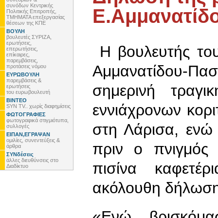
συνόδων Κεντρικής
Ε.Αμμανατίδ
Πολιτικής Επιτροπής,
ΤΜΗΜΑΤΑ επεξεργασίας
θέσεων της ΚΠΕ
ΒΟΥΛΗ
βουλευτές ΣΥΡΙΖΑ,
ερωτήσεις,
Η βουλευτής του
επερωτήσεις,
επίκαιρες,
παρεμβάσεις,
Αμμανατίδου-Πασ
προτάσεις νόμου
ΕΥΡΩΒΟΥΛΗ
παρεμβάσεις &
σημερινή τραγι
ερωτήσεις
του ευρωβουλευτή
ΒΙΝΤΕΟ
εννιάχρονων κορ
SYN TV.. χωρίς διαφημίσεις
ΦΩΤΟΓΡΑΦΙΕΣ
φωτογραφικά στιγμιότυπα,
στη Λάρισα, ενώ
συλλογές
ΕΙΠΑΝ,ΕΓΡΑΨΑΝ
ομιλίες, συνεντεύξεις &
πριν ο πνιγμός 
άρθρα
ΣΥΝδέσεις
άλλες διευθύνσεις στο
πισίνα καφετέρ
Διαδίκτυο
ακόλουθη δήλωση
«Ενώ βρισκόμα