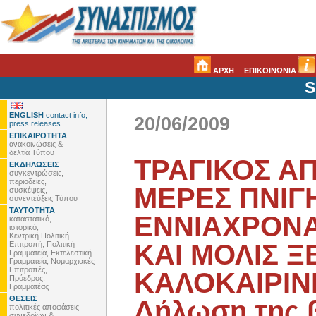
ΑΡΧΗ
ΕΠΙΚΟΙΝΩΝΙΑ
S
ENGLISH
contact info,
20/06/2009
press releases
ΕΠΙΚΑΙΡΟΤΗΤΑ
ανακοινώσεις &
δελτία Τύπου
ΤΡΑΓΙΚΟΣ ΑΠ
ΕΚΔΗΛΩΣΕΙΣ
συγκεντρώσεις,
περιοδείες,
ΜΕΡΕΣ ΠΝΙΓ
συσκέψεις,
συνεντεύξεις Τύπου
ΤΑΥΤΟΤΗΤΑ
ΕΝΝΙΑΧΡΟΝΑ 
καταστατικό,
ιστορικό,
Κεντρική Πολιτική
ΚΑΙ ΜΟΛΙΣ Ξ
Επιτροπή, Πολιτική
Γραμματεία, Εκτελεστική
Γραμματεία, Νομαρχιακές
Επιτροπές,
ΚΑΛΟΚΑΙΡΙΝ
Πρόεδρος,
Γραμματέας
ΘΕΣΕΙΣ
Δήλωση της 
πολιτικές αποφάσεις
συνεδρίων &