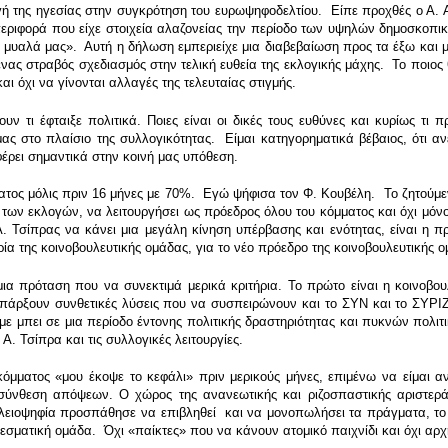
γή της ηγεσίας στην συγκρότηση του ευρωψηφοδελτίου. Είπε προχθές ο Α. 
περιφορά που είχε στοιχεία αλαζονείας την περίοδο των υψηλών δημοσκοπι
 μυαλά μας». Αυτή η δήλωση εμπεριείχε μια διαβεβαίωση προς τα έξω και
 ένας στραβός σχεδιασμός στην τελική ευθεία της εκλογικής μάχης. Το ποιος
αι όχι να γίνονται αλλαγές της τελευταίας στιγμής.
ν τι έφταιξε πολιτικά. Ποιες είναι οι δικές τους ευθύνες και κυρίως τι 
μας στο πλαίσιο της συλλογικότητας. Είμαι κατηγορηματικά βέβαιος, ότι α
έρει σημαντικά στην κοινή μας υπόθεση.
ματος μόλις πριν 16 μήνες με 70%. Εγώ ψήφισα τον Φ. Κουβέλη. Το ζητούμεν
 των εκλογών, να λειτουργήσει ως πρόεδρος όλου του κόμματος και όχι μόν
. Τσίπρας να κάνει μια μεγάλη κίνηση υπέρβασης και ενότητας, είναι η πρ
α της κοινοβουλευτικής ομάδας, για το νέο πρόεδρο της κοινοβουλευτικής ο
α πρόταση που να συνεκτιμά μερικά κριτήρια. Το πρώτο είναι η κοινοβουλευ
α υπάρξουν συνθετικές λύσεις που να συσπειρώνουν και το ΣΥΝ και το ΣΥΡ
υμε μπει σε μια περίοδο έντονης πολιτικής δραστηριότητας και πυκνών πολι
 Τσίπρα και τις συλλογικές λειτουργίες.
όμματος «μου έκοψε το κεφάλι» πριν μερικούς μήνες, επιμένω να είμαι α
σύνθεση απόψεων. Ο χώρος της ανανεωτικής και ριζοσπαστικής αριστεράς
ιοψηφία προσπάθησε να επιβληθεί και να μονοπωλήσει τα πράγματα, το α
εσματική ομάδα. Όχι «παίκτες» που να κάνουν ατομικό παιχνίδι και όχι αρ