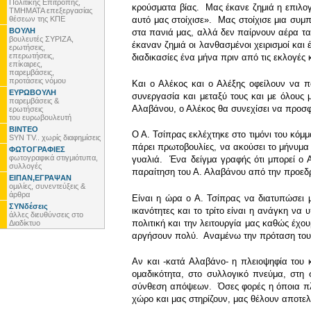
Πολιτικής Επιτροπής,
κρούσματα βίας. Μας έκανε ζημιά η επιλο
ΤΜΗΜΑΤΑ επεξεργασίας
θέσεων της ΚΠΕ
αυτό μας στοίχισε». Μας στοίχισε μια συμ
ΒΟΥΛΗ
στα πανιά μας, αλλά δεν παίρνουν αέρα τα
βουλευτές ΣΥΡΙΖΑ,
έκαναν ζημιά οι λανθασμένοι χειρισμοί και
ερωτήσεις,
επερωτήσεις,
διαδικασίες ένα μήνα πριν από τις εκλογές κ
επίκαιρες,
παρεμβάσεις,
προτάσεις νόμου
Και ο Αλέκος και ο Αλέξης οφείλουν να που
ΕΥΡΩΒΟΥΛΗ
συνεργασία και μεταξύ τους και με όλους 
παρεμβάσεις &
Αλαβάνου, ο Αλέκος θα συνεχίσει να προσφ
ερωτήσεις
του ευρωβουλευτή
ΒΙΝΤΕΟ
Ο Α. Τσίπρας εκλέχτηκε στο τιμόνι του κόμ
SYN TV.. χωρίς διαφημίσεις
πάρει πρωτοβουλίες, να ακούσει το μήνυμα
ΦΩΤΟΓΡΑΦΙΕΣ
φωτογραφικά στιγμιότυπα,
γυαλιά. Ένα δείγμα γραφής ότι μπορεί ο Α
συλλογές
παραίτηση του Α. Αλαβάνου από την προεδρί
ΕΙΠΑΝ,ΕΓΡΑΨΑΝ
ομιλίες, συνεντεύξεις &
άρθρα
Είναι η ώρα ο Α. Τσίπρας να διατυπώσει μι
ΣΥΝδέσεις
ικανότητες και το τρίτο είναι η ανάγκη ν
άλλες διευθύνσεις στο
πολιτική και την λειτουργία μας καθώς έχο
Διαδίκτυο
αργήσουν πολύ. Αναμένω την πρόταση του Α.
Αν και -κατά Αλαβάνο- η πλειοψηφία του κ
ομαδικότητα, στο συλλογικό πνεύμα, στη 
σύνθεση απόψεων. Όσες φορές η όποια πλε
χώρο και μας στηρίζουν, μας θέλουν αποτελ