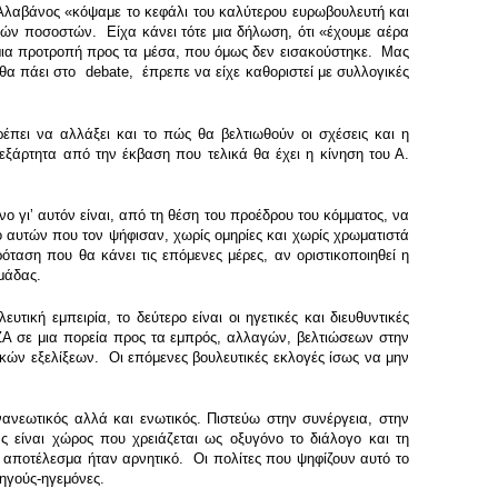
Αλαβάνος «κόψαμε το κεφάλι του καλύτερου ευρωβουλευτή και
κών ποσοστών. Είχα κάνει τότε μια δήλωση, ότι «έχουμε αέρα
 μια προτροπή προς τα μέσα, που όμως δεν εισακούστηκε. Μας
 θα πάει στο debate, έπρεπε να είχε καθοριστεί με συλλογικές
πρέπει να αλλάξει και το πώς θα βελτιωθούν οι σχέσεις και η
νεξάρτητα από την έκβαση που τελικά θα έχει η κίνηση του Α.
ο γιʼ αυτόν είναι, από τη θέση του προέδρου του κόμματος, να
ο αυτών που τον ψήφισαν, χωρίς ομηρίες και χωρίς χρωματιστά
όταση που θα κάνει τις επόμενες μέρες, αν οριστικοποιηθεί η
μάδας.
τική εμπειρία, το δεύτερο είναι οι ηγετικές και διευθυντικές
ΙΖΑ σε μια πορεία προς τα εμπρός, αλλαγών, βελτιώσεων στην
τικών εξελίξεων. Οι επόμενες βουλευτικές εκλογές ίσως να μην
νανεωτικός αλλά και ενωτικός. Πιστεύω στην συνέργεια, στην
 είναι χώρος που χρειάζεται ως οξυγόνο το διάλογο και τη
ποτέλεσμα ήταν αρνητικό. Οι πολίτες που ψηφίζουν αυτό το
χηγούς-ηγεμόνες.