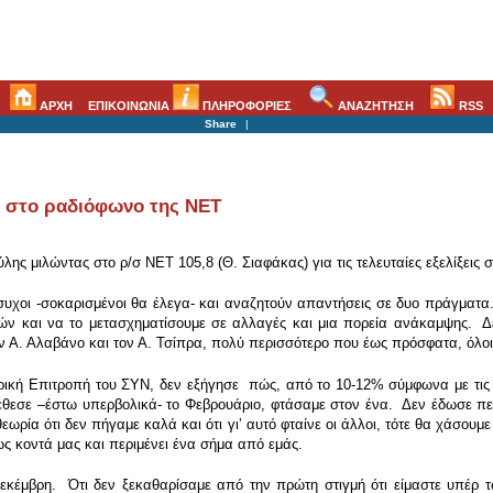
ΑΡΧΗ
ΕΠΙΚΟΙΝΩΝΙΑ
ΠΛΗΡΟΦΟΡΙΕΣ
ΑΝΑΖΗΤΗΣΗ
RSS
Share
|
 στο ραδιόφωνο της ΝΕΤ
ς μιλώντας στο ρ/σ ΝΕΤ 105,8 (Θ. Σιαφάκας) για τις τελευταίες εξελίξεις
συχοι -σοκαρισμένοι θα έλεγα- και αναζητούν απαντήσεις σε δυο πράγματα. 
ών και να το μετασχηματίσουμε σε αλλαγές και μια πορεία ανάκαμψης. Δε
 Α. Αλαβάνο και τον Α. Τσίπρα, πολύ περισσότερο που έως πρόσφατα, όλοι
τρική Επιτροπή του ΣΥΝ, δεν εξήγησε πώς, από το 10-12% σύμφωνα με τι
εσε –έστω υπερβολικά- το Φεβρουάριο, φτάσαμε στον ένα. Δεν έδωσε πειστ
εωρία ότι δεν πήγαμε καλά και ότι γιʼ αυτό φταίνε οι άλλοι, τότε θα χάσου
ως κοντά μας και περιμένει ένα σήμα από εμάς.
 Δεκέμβρη. Ότι δεν ξεκαθαρίσαμε από την πρώτη στιγμή ότι είμαστε υπέρ 