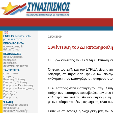
ENGLISH
contact info,
22/06/2009
press releases
ΕΠΙΚΑΙΡΟΤΗΤΑ
ανακοινώσεις &
Συνέντευξη του Δ.Παπαδημουλη
δελτία Τύπου
ΕΚΔΗΛΩΣΕΙΣ
συγκεντρώσεις,
περιοδείες,
Ο Ευρωβουλευτής του ΣΥΝ Δημ. Παπαδημούλη
συσκέψεις,
συνεντεύξεις Τύπου
Οι φίλοι του ΣΥΝ και του ΣΥΡΙΖΑ είναι ανή
ΤΑΥΤΟΤΗΤΑ
καταστατικό,
δείξουμε, ότι πήραμε το μήνυμα των εκλογ
ιστορικό,
«κόντρας» που καταγράφεται, ανάμεσα στον
Κεντρική Πολιτική
Επιτροπή, Πολιτική
Γραμματεία, Εκτελεστική
Ο Α. Τσίπρας στην εισήγησή του στην Κεν
Γραμματεία, Νομαρχιακές
Επιτροπές,
στόχο των τεσσάρων ευρωβουλευτών που έθ
Πρόεδρος,
καλύτερα στο μέλλον. Αν υιοθετήσουμε τη θ
Γραμματέας
με ένα κόσμο που δεν μας ψήφισε, είναι όμ
ΘΕΣΕΙΣ
πολιτικές αποφάσεις
συνεδρίων &
συνόδων Κεντρικής
Πιστεύω ότι έφταιξε η διαχείρισή μας τον