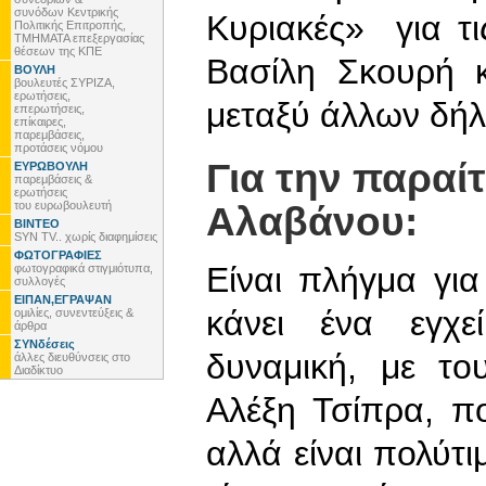
συνόδων Κεντρικής
Κυριακές» για τι
Πολιτικής Επιτροπής,
ΤΜΗΜΑΤΑ επεξεργασίας
θέσεων της ΚΠΕ
Βασίλη Σκουρή κ
ΒΟΥΛΗ
βουλευτές ΣΥΡΙΖΑ,
ερωτήσεις,
μεταξύ άλλων δή
επερωτήσεις,
επίκαιρες,
παρεμβάσεις,
προτάσεις νόμου
Για την παραί
ΕΥΡΩΒΟΥΛΗ
παρεμβάσεις &
ερωτήσεις
του ευρωβουλευτή
Αλαβάνου:
ΒΙΝΤΕΟ
SYN TV.. χωρίς διαφημίσεις
ΦΩΤΟΓΡΑΦΙΕΣ
Είναι πλήγμα γι
φωτογραφικά στιγμιότυπα,
συλλογές
ΕΙΠΑΝ,ΕΓΡΑΨΑΝ
κάνει ένα εγχε
ομιλίες, συνεντεύξεις &
άρθρα
ΣΥΝδέσεις
δυναμική, με το
άλλες διευθύνσεις στο
Διαδίκτυο
Αλέξη Τσίπρα, π
αλλά είναι πολύτι