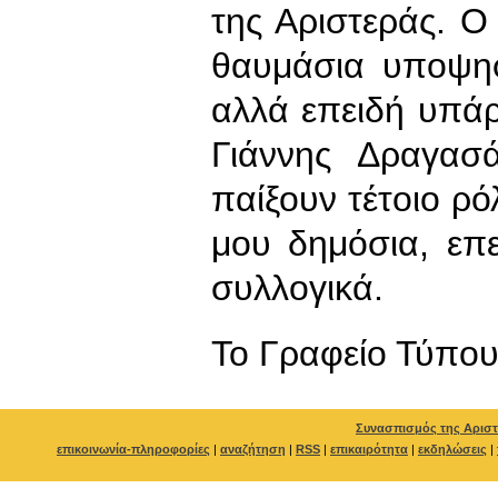
της Αριστεράς. Ο
θαυμάσια υποψηφ
αλλά επειδή υπά
Γιάννης Δραγα
παίξουν τέτοιο ρ
μου δημόσια, επ
συλλογικά.
To Γραφείο Τύπο
Συνασπισμός της Αριστ
επικοινωνία-πληροφορίες
|
αναζήτηση
|
RSS
|
επικαιρότητα
|
εκδηλώσεις
|