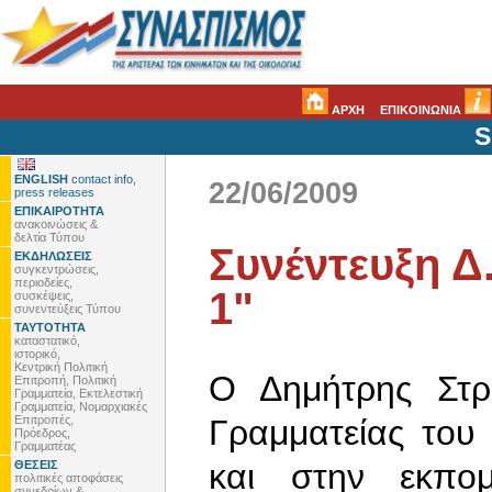
ΑΡΧΗ
ΕΠΙΚΟΙΝΩΝΙΑ
S
ENGLISH
contact info,
22/06/2009
press releases
ΕΠΙΚΑΙΡΟΤΗΤΑ
ανακοινώσεις &
δελτία Τύπου
Συνέντευξη Δ
ΕΚΔΗΛΩΣΕΙΣ
συγκεντρώσεις,
περιοδείες,
1"
συσκέψεις,
συνεντεύξεις Τύπου
ΤΑΥΤΟΤΗΤΑ
καταστατικό,
ιστορικό,
Κεντρική Πολιτική
Ο Δημήτρης Στρα
Επιτροπή, Πολιτική
Γραμματεία, Εκτελεστική
Γραμματεία, Νομαρχιακές
Επιτροπές,
Γραμματείας του
Πρόεδρος,
Γραμματέας
και στην εκπο
ΘΕΣΕΙΣ
πολιτικές αποφάσεις
συνεδρίων &